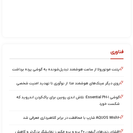
فناوری
پتنت موتورولا از ساعت هوشمند تبدیل‌شونده به گوشی پرده برداشت
روی دیگر عینک‌های هوشمند متا؛ از نوآوری تا تهدید امنیت شخصی
گوشی Essential PH-۱؛ تلاش اندی روبین برای پاک‌کردن اندروید که
شکست خورد
AQUOS Wish۶ شارپ با محافظت در برابر کلاهبرداری معرفی شد
افشای رندرهای آیفون ۲۰ پرو و پرو مکس؛ نمایشگر بزرگ‌تر و کاهش