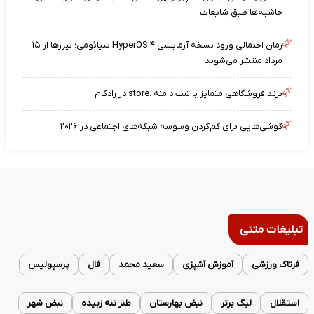
حاشیه‌ها طبق شایعات
زمان احتمالی ورود نسخه آزمایشی HyperOS ۴ شیائومی؛ تیزرها از ۱۵
مرداد منتشر می‌شوند
برند فروشگاهی متمایز با ثبت دامنه .store در رادکام
گوشی‌هایی برای کم‌کردن وسوسه شبکه‌های اجتماعی در ۲۰۲۶
تبلیغات متنی
فرتاک ورزشی
آموزش آشپزی
سعید محمد
فال
پرسپولیس
استقلال
لیگ برتر
نبض بهارستان
طنز ننه زبیده
نبض شهر