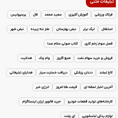
تبلیغات متنی
فرتاک ورزشی
آموزش آشپزی
سعید محمد
فال
پرسپولیس
استقلال
لیگ برتر
نبض بهارستان
طنز ننه زبیده
نبض شهر
فصل سوم زخم کاری
کتاب صوتی سلام صدا
فروش و خرید سهام نفت
منبع اگزوز
وام چک
هدلایت
کاخ لبخند
دندان پزشکی
دریافت خسارت سیار
هدایای تبلیغاتی
آخرین اخبار لحظه ای
قیمت طلا امروز
انرژی خبر
کارخانه‌های تولید قطعات خودرو
خرید فالوور ارزان اینستاگرام
لوازم یدکی لباسشویی
ای پلنت