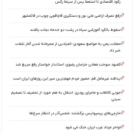
رکود اقتصادی تا استعفا پس از سینما رکس
رفع تصرف اراضی ملی نور و دستگیری قاچاقچی چوب در قائمشهر
سقوط بالگرد آموزشی سپاه در رشت؛ دو خدمه نجات یافتند
حملات یمن به مواضع سعودی؛ المیادین از محرمانه شدن آمار تلفات
خبر داد
کمبود سوخت معادن خراسان رضوی؛ استاندار خواستار رفع سریع شد
پدافند غیرعامل قم: حضور مردم مهم‌ترین سپر این روزهای ایران است
جونی کالافات و ماجرای رودری: انتقال به هم خورد؛ از تخفیف تا تصمیم
سیتی
خارجی‌های پرسپولیس برگشتند؛ شمس‌آذر در انتظار سرخ‌ها
اواخر مرداد غرب ایران خنک می شود