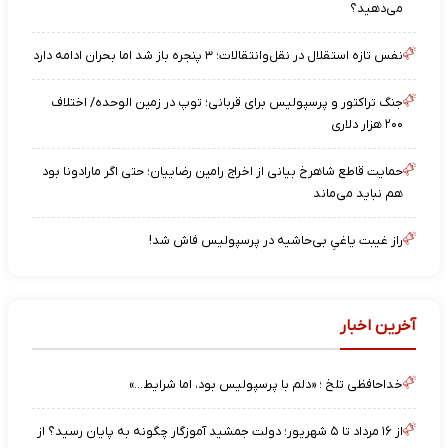
می‌دهید؟
نفس تازه استقلال در نقل‌وانتقالات؛ ۳ پنجره باز شد اما بحران ادامه دارد
جنگ تراکتور و پرسپولیس برای قربانی؛ توپ در زمین الوحده/ اختلاف
۲۰۰ هزار دلاری
حمایت قاطع شاهرخ بیانی از اخراج رامین رضاییان؛ حتی اگر مارادونا بود
هم نباید می‌ماند
راز غیبت یاغیِ بی‌حاشیه در پرسپولیس فاش شد!
آخرین اخبار
خداحافظی تلخ ؛ «دلم با پرسپولیس بود، اما شرایط…»
از ۱۶ مرداد تا ۵ شهریور؛ دولت جمشید آموزگار چگونه به پایان رسید؟ از