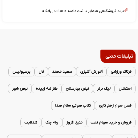
برند فروشگاهی متمایز با ثبت دامنه .store در رادکام
تبلیغات متنی
فرتاک ورزشی
آموزش آشپزی
سعید محمد
فال
پرسپولیس
استقلال
لیگ برتر
نبض بهارستان
طنز ننه زبیده
نبض شهر
فصل سوم زخم کاری
کتاب صوتی سلام صدا
فروش و خرید سهام نفت
منبع اگزوز
وام چک
هدلایت