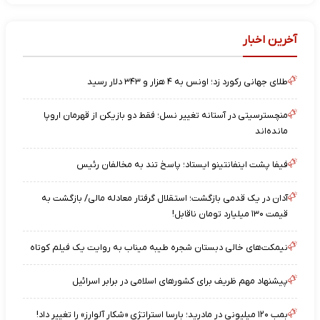
آخرین اخبار
طلای جهانی رکورد زد؛ اونس به ۴ هزار و ۳۴۳ دلار رسید
منچسترسیتی در آستانه تغییر نسل؛ فقط دو بازیکن از قهرمان اروپا
مانده‌اند
فیفا پشت اینفانتینو ایستاد؛ پاسخ تند به مخالفان رئیس
آدان در یک قدمی بازگشت؛ استقلال گرفتار معادله مالی/ بازگشت به
قیمت ۱۳۰ میلیارد تومان ناقابل!
نیمکت‌های خالی دبستان شجره طیبه میناب به روایت یک فیلم کوتاه
پیشنهاد مهم ظریف برای کشورهای اسلامی در برابر اسرائیل
بمب ۱۲۰ میلیونی در مادرید؛ بارسا استراتژی «شکارِ آلوارز» را تغییر داد!