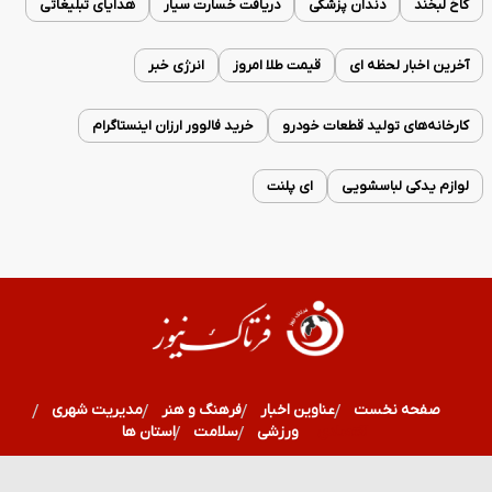
کاخ لبخند
دندان پزشکی
دریافت خسارت سیار
هدایای تبلیغاتی
آخرین اخبار لحظه ای
قیمت طلا امروز
انرژی خبر
کارخانه‌های تولید قطعات خودرو
خرید فالوور ارزان اینستاگرام
لوازم یدکی لباسشویی
ای پلنت
صفحه نخست
عناوین اخبار
فرهنگ و هنر
مدیریت شهری
اقتصادی
ورزشی
سلامت
استان ها