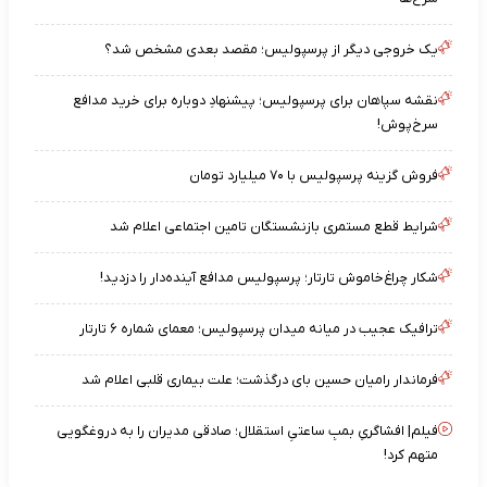
یک خروجی دیگر از پرسپولیس؛ مقصد بعدی مشخص شد؟
نقشه‌ سپاهان برای پرسپولیس؛ پیشنهادِ دوباره برای خرید مدافع
سرخ‌پوش!
فروش گزینه پرسپولیس با ۷۰ میلیارد تومان
شرایط قطع مستمری بازنشستگان تامین اجتماعی اعلام شد
شکار چراغ‌خاموش تارتار؛ پرسپولیس مدافع آینده‌دار را دزدید!
ترافیک عجیب در میانه میدان پرسپولیس؛ معمای شماره ۶ تارتار
فرماندار رامیان حسین بای درگذشت؛ علت بیماری قلبی اعلام شد
فیلم| افشاگریِ بمبِ ساعتیِ استقلال؛ صادقی مدیران را به دروغگویی
متهم کرد!