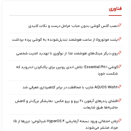
فناوری
نصب گلس گوشی بدون حباب؛ مراحل درست و نکات کلیدی
پتنت موتورولا از ساعت هوشمند تبدیل‌شونده به گوشی پرده برداشت
روی دیگر عینک‌های هوشمند متا؛ از نوآوری تا تهدید امنیت شخصی
گوشی Essential PH-۱؛ تلاش اندی روبین برای پاک‌کردن اندروید که
شکست خورد
AQUOS Wish۶ شارپ با محافظت در برابر کلاهبرداری معرفی شد
افشای رندرهای آیفون ۲۰ پرو و پرو مکس؛ نمایشگر بزرگ‌تر و کاهش
حاشیه‌ها طبق شایعات
زمان احتمالی ورود نسخه آزمایشی HyperOS ۴ شیائومی؛ تیزرها از ۱۵
مرداد منتشر می‌شوند