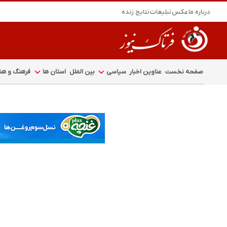
درباره ما
عکس
تبلیغات
نتایج زنده
صفحه نخست
عناوین اخبار
سیاسی
بین الملل
استان ها
فرهنگ و هنر