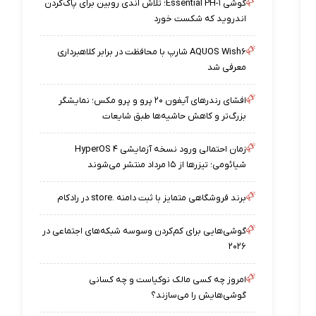
گوشی Essential PH-۱؛ تلاش اندی روبین برای پاک‌کردن
اندروید که شکست خورد
AQUOS Wish۶ شارپ با محافظت در برابر کلاهبرداری
معرفی شد
افشای رندرهای آیفون ۲۰ پرو و پرو مکس؛ نمایشگر
بزرگ‌تر و کاهش حاشیه‌ها طبق شایعات
زمان احتمالی ورود نسخه آزمایشی HyperOS ۴
شیائومی؛ تیزرها از ۱۵ مرداد منتشر می‌شوند
برند فروشگاهی متمایز با ثبت دامنه .store در رادکام
گوشی‌هایی برای کم‌کردن وسوسه شبکه‌های اجتماعی در
۲۰۲۶
امروز چه کسی مالک نوکیاست و چه کسانی
گوشی‌هایش را می‌سازند؟