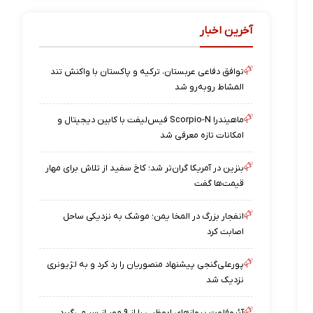
آخرین اخبار
توافق دفاعی عربستان، ترکیه و پاکستان با واکنش تند
المشاط روبه‌رو شد
ماهیندرا Scorpio-N فیس‌لیفت با کابین دیجیتال و
امکانات تازه معرفی شد
بنزین در آمریکا گران‌تر شد؛ کاخ سفید از تلاش برای مهار
قیمت‌ها گفت
انفجار بزرگ در المخا یمن؛ موشک به نزدیکی ساحل
اصابت کرد
پورعلی‌گنجی پیشنهاد منصوریان را رد کرد و به لژیونری
نزدیک شد
آئروفلوت پروازهای ابوظبی را از ۹ مهر از سر می‌گیرد