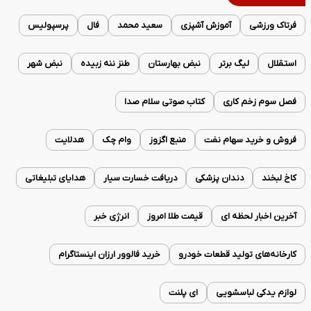
فرتاک ورزشی
آموزش آشپزی
سعید محمد
فال
پرسپولیس
استقلال
لیگ برتر
نبض بهارستان
طنز ننه زبیده
نبض شهر
فصل سوم زخم کاری
کتاب صوتی سلام صدا
فروش و خرید سهام نفت
منبع اگزوز
وام چک
هدلایت
کاخ لبخند
دندان پزشکی
دریافت خسارت سیار
هدایای تبلیغاتی
آخرین اخبار لحظه ای
قیمت طلا امروز
انرژی خبر
کارخانه‌های تولید قطعات خودرو
خرید فالوور ارزان اینستاگرام
لوازم یدکی لباسشویی
ای پلنت