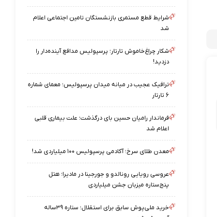
شرایط قطع مستمری بازنشستگان تامین اجتماعی اعلام
شد
شکار چراغ‌خاموش تارتار؛ پرسپولیس مدافع آینده‌دار را
دزدید!
ترافیک عجیب در میانه میدان پرسپولیس؛ معمای شماره
۶ تارتار
فرماندار رامیان حسین بای درگذشت؛ علت بیماری قلبی
اعلام شد
معدن طلای سرخ؛ آکادمی پرسپولیس ۱۰۰ میلیاردی شد!
عروسی رویایی رونالدو و جورجینا در مادیرا؛ هتل
پنج‌ستاره میزبان جشن میلیاردی
خرید ملی‌پوش سابق برای استقلال؛ ستاره ۳۹ساله