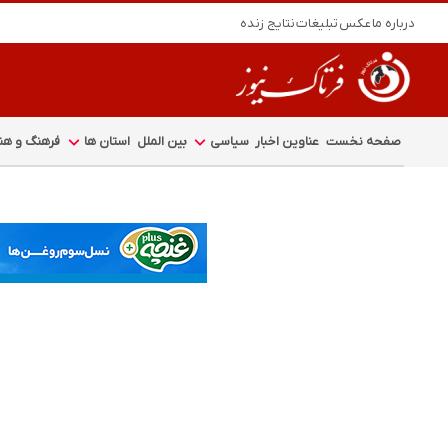
درباره ما
عکس
تبلیغات
نتایج زنده
صفحه نخست
عناوین اخبار
سیاسی
بین الملل
استان ها
فرهنگ و هنر