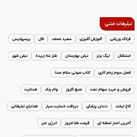
تبلیغات متنی
فرتاک ورزشی
آموزش آشپزی
سعید محمد
فال
پرسپولیس
استقلال
لیگ برتر
نبض بهارستان
طنز ننه زبیده
نبض شهر
فصل سوم زخم کاری
کتاب صوتی سلام صدا
فروش و خرید سهام نفت
منبع اگزوز
وام چک
هدلایت
کاخ لبخند
دندان پزشکی
دریافت خسارت سیار
هدایای تبلیغاتی
آخرین اخبار لحظه ای
قیمت طلا امروز
انرژی خبر