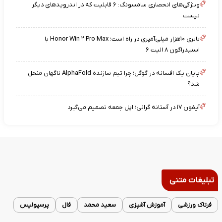
ویژگی‌های انحصاری سامسونگ: ۶ قابلیت که در اندرویدهای دیگر
نیست
باتری ۱۰هزار میلی‌آمپری در راه است؛ Honor Win ۲ Pro Max با
اسنپدراگون ۸ الیت ۶
پایان یک افسانه در گوگل؛ چرا تیم سازنده AlphaFold ناگهان منحل
شد؟
آیفون ۱۷ در آستانه گرانی؛ اپل جمعه تصمیم می‌گیرد
تبلیغات متنی
فرتاک ورزشی
آموزش آشپزی
سعید محمد
فال
پرسپولیس