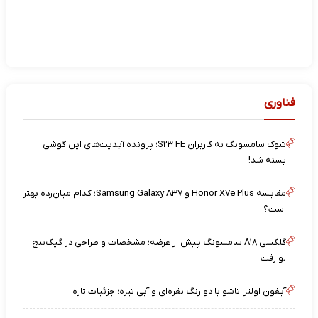
فناوری
شوک سامسونگ به کاربران S۲۳ FE؛ پرونده آپدیت‌های این گوشی
بسته شد!
مقایسه Honor X۷e Plus و Samsung Galaxy A۳۷؛ کدام میان‌رده بهتر
است؟
گلکسی A۱۸ سامسونگ پیش از عرضه؛ مشخصات و طراحی در گیک‌بنچ
لو رفت
آیفون اولترا تاشو با دو رنگ نقره‌ای و آبی تیره؛ جزئیات تازه