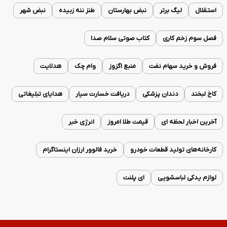
استقلال
لیگ برتر
نبض بهارستان
طنز ننه زبیده
نبض شهر
فصل سوم زخم کاری
کتاب صوتی سلام صدا
فروش و خرید سهام نفت
منبع اگزوز
وام چک
هدلایت
کاخ لبخند
دندان پزشکی
دریافت خسارت سیار
هدایای تبلیغاتی
آخرین اخبار لحظه ای
قیمت طلا امروز
انرژی خبر
کارخانه‌های تولید قطعات خودرو
خرید فالوور ارزان اینستاگرام
لوازم یدکی لباسشویی
ای پلنت