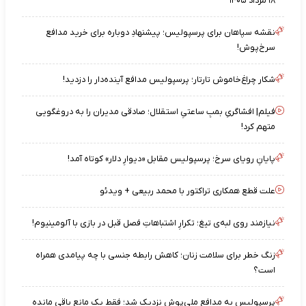
۱۸ مرداد ۱۴۰۵
نقشه‌ سپاهان برای پرسپولیس؛ پیشنهادِ دوباره برای خرید مدافع
سرخ‌پوش!
شکار چراغ‌خاموش تارتار؛ پرسپولیس مدافع آینده‌دار را دزدید!
فیلم| افشاگریِ بمبِ ساعتیِ استقلال؛ صادقی مدیران را به دروغگویی
متهم کرد!
پایانِ رویای سرخ؛ پرسپولیس مقابل «دیوارِ دلار» کوتاه آمد!
علت قطع همکاری تراکتور با محمد ربیعی + ویدئو
نیازمند روی لبه‌ی تیغ؛ تکرارِ اشتباهاتِ فصل قبل در بازی با آلومینیوم!
زنگ خطر برای سلامت زنان؛ کاهش رابطه جنسی با چه پیامدی همراه
است؟
پرسپولیس به مدافع ملی‌پوش نزدیک شد؛ فقط یک مانع باقی مانده