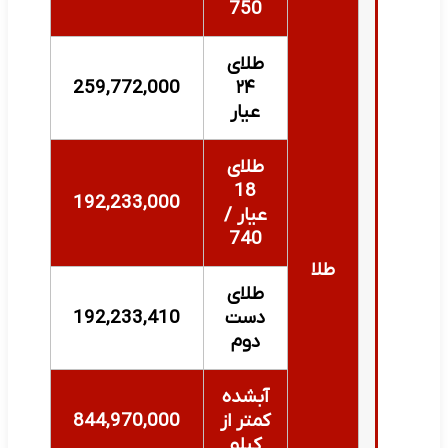
750
طلای
259,772,000
۲۴
عیار
طلای
18
192,233,000
عیار /
740
طلا
طلای
دست
192,233,410
دوم
آبشده
کمتر از
844,970,000
کیلو