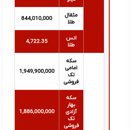
مثقال
844,010,000
طلا
انس
4,722.35
طلا
سکه
امامی
1,949,900,000
تک
فروشی
سکه
بهار
آزادی
1,886,000,000
تک
فروشی