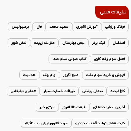
تبلیغات متنی
فرتاک ورزشی
آموزش آشپزی
سعید محمد
فال
پرسپولیس
استقلال
لیگ برتر
نبض بهارستان
طنز ننه زبیده
نبض شهر
فصل سوم زخم کاری
کتاب صوتی سلام صدا
فروش و خرید سهام نفت
منبع اگزوز
وام چک
هدلایت
کاخ لبخند
دندان پزشکی
دریافت خسارت سیار
هدایای تبلیغاتی
آخرین اخبار لحظه ای
قیمت طلا امروز
انرژی خبر
کارخانه‌های تولید قطعات خودرو
خرید فالوور ارزان اینستاگرام