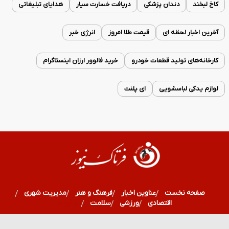
کاخ لبخند
دندان پزشکی
دریافت خسارت سیار
هدایای تبلیغاتی
آخرین اخبار لحظه ای
قیمت طلا امروز
انرژی خبر
کارخانه‌های تولید قطعات خودرو
خرید فالوور ارزان اینستاگرام
لوازم یدکی لباسشویی
ای پلنت
صفحه نخست
عناوین اخبار
فرهنگ و هنر
مدیریت شهری
اقتصادی
ورزشی
سلامت
استان ها