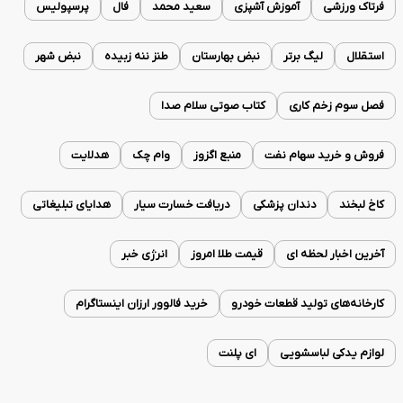
فرتاک ورزشی
آموزش آشپزی
سعید محمد
فال
پرسپولیس
استقلال
لیگ برتر
نبض بهارستان
طنز ننه زبیده
نبض شهر
فصل سوم زخم کاری
کتاب صوتی سلام صدا
فروش و خرید سهام نفت
منبع اگزوز
وام چک
هدلایت
کاخ لبخند
دندان پزشکی
دریافت خسارت سیار
هدایای تبلیغاتی
آخرین اخبار لحظه ای
قیمت طلا امروز
انرژی خبر
کارخانه‌های تولید قطعات خودرو
خرید فالوور ارزان اینستاگرام
لوازم یدکی لباسشویی
ای پلنت