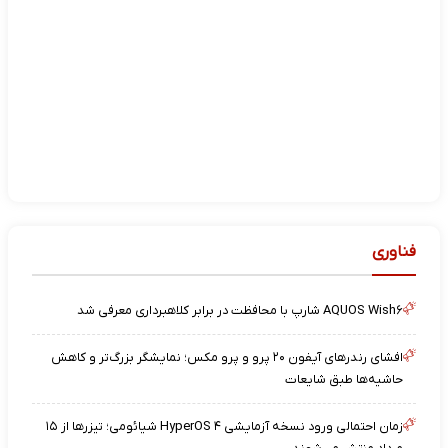
فناوری
AQUOS Wish۶ شارپ با محافظت در برابر کلاهبرداری معرفی شد
افشای رندرهای آیفون ۲۰ پرو و پرو مکس؛ نمایشگر بزرگ‌تر و کاهش
حاشیه‌ها طبق شایعات
زمان احتمالی ورود نسخه آزمایشی HyperOS ۴ شیائومی؛ تیزرها از ۱۵