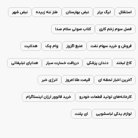
استقلال
لیگ برتر
نبض بهارستان
طنز ننه زبیده
نبض شهر
فصل سوم زخم کاری
کتاب صوتی سلام صدا
فروش و خرید سهام نفت
منبع اگزوز
وام چک
هدلایت
کاخ لبخند
دندان پزشکی
دریافت خسارت سیار
هدایای تبلیغاتی
آخرین اخبار لحظه ای
قیمت طلا امروز
انرژی خبر
کارخانه‌های تولید قطعات خودرو
خرید فالوور ارزان اینستاگرام
لوازم یدکی لباسشویی
ای پلنت