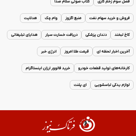
فصل سوم زخم کاری
کتاب صوتی سلام صدا
فروش و خرید سهام نفت
منبع اگزوز
وام چک
هدلایت
کاخ لبخند
دندان پزشکی
دریافت خسارت سیار
هدایای تبلیغاتی
آخرین اخبار لحظه ای
قیمت طلا امروز
انرژی خبر
کارخانه‌های تولید قطعات خودرو
خرید فالوور ارزان اینستاگرام
لوازم یدکی لباسشویی
ای پلنت