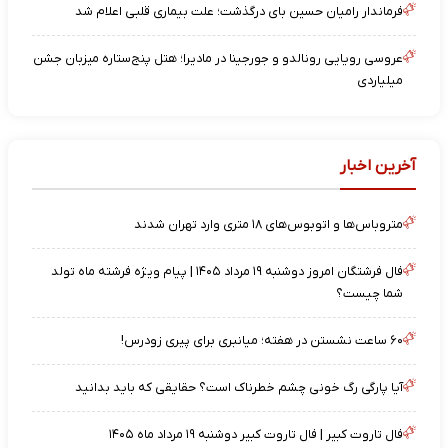
فرماندار رامیان حسین بای درگذشت؛ علت بیماری قلبی اعلام شد
عروسی رویایی رونالدو و جورجینا در مادیرا؛ هتل پنج‌ستاره میزبان جشن
میلیاردی
آخرین اخبار
متروباس‌ها و اتوبوس‌های ۱۸ متری وارد تهران شدند
فال فرشتگان امروز دوشنبه ۱۹ مرداد ۱۴۰۵ | پیام ویژه فرشته ماه تولد
شما چیست؟
۶۰ ساعت نشستن در هفته؛ میانبری برای پیری زودرس!
آیا پارگی رگ خونی چشم خطرناک است؟ حقایقی که باید بدانید
فال تاروت کبیر | فال تاروت کبیر دوشنبه ۱۹ مرداد ماه ۱۴۰۵