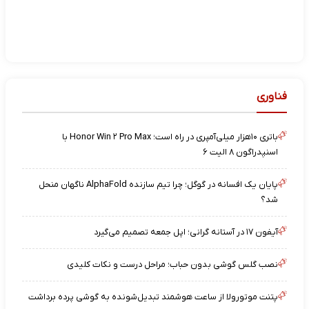
فناوری
باتری ۱۰هزار میلی‌آمپری در راه است؛ Honor Win ۲ Pro Max با
اسنپدراگون ۸ الیت ۶
پایان یک افسانه در گوگل؛ چرا تیم سازنده AlphaFold ناگهان منحل
شد؟
آیفون ۱۷ در آستانه گرانی؛ اپل جمعه تصمیم می‌گیرد
نصب گلس گوشی بدون حباب؛ مراحل درست و نکات کلیدی
پتنت موتورولا از ساعت هوشمند تبدیل‌شونده به گوشی پرده برداشت