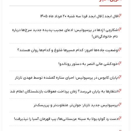
فال ابجد | فال ابجد فردا سه شنبه ۲۰ مرداد ماه ۱۴۰۵
شکارچی اژدها در پرسپولیس؛ ادعای عجیب پدیده جدید سرخ‌ها درباره
نام خانوادگی‌اش!
وضعیت جاده‌ها امروز؛ کدام مسیرها شلوغ و کدام‌ها روان هستند؟
خودکشی مالی النصر به دستور رونالدو!
پایان کابوس در پرسپولیس؛ احیای ستاره گمشده توسط مهدی تارتار
انتظارها به پایان می‌رسد؟ زمان پرداخت معوقات بازنشستگان اعلام شد
پرسپولیس جدید تارتار؛ جوان‌تر، متفاوت‌تر و پرریسک‌تر
دست رد گواردیولا به سینه عربستانی‌ها/ پپ قهرمان آسیا را نپذیرفت!