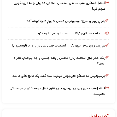
فیلم| افشاگریِ بمبِ ساعتیِ استقلال؛ صادقی مدیران را به دروغگویی
متهم کرد!
پایانِ رویای سرخ؛ پرسپولیس مقابل «دیوارِ دلار» کوتاه آمد!
علت قطع همکاری تراکتور با محمد ربیعی + ویدئو
نیازمند روی لبه‌ی تیغ؛ تکرارِ اشتباهاتِ فصل قبل در بازی با آلومینیوم!
زنگ خطر برای سلامت زنان؛ کاهش رابطه جنسی با چه پیامدی همراه
است؟
پرسپولیس به مدافع ملی‌پوش نزدیک شد؛ فقط یک مانع باقی مانده
فیلم |بمب خبری پیوس: پرسپولیس هنوز کامل نیست؛ دو پستِ حیاتی
خالیست!
آخرین اخبار