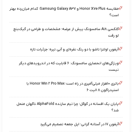
مقایسه Honor X۷e Plus و Samsung Galaxy A۳۷؛ کدام میان‌رده بهتر
است؟
گلکسی A۱۸ سامسونگ پیش از عرضه؛ مشخصات و طراحی در گیک‌بنچ
لو رفت
آیفون اولترا تاشو با دو رنگ نقره‌ای و آبی تیره؛ جزئیات تازه
ویژگی‌های انحصاری سامسونگ: ۶ قابلیت که در اندرویدهای دیگر
نیست
باتری ۱۰هزار میلی‌آمپری در راه است؛ Honor Win ۲ Pro Max با
اسنپدراگون ۸ الیت ۶
پایان یک افسانه در گوگل؛ چرا تیم سازنده AlphaFold ناگهان منحل
شد؟
آیفون ۱۷ در آستانه گرانی؛ اپل جمعه تصمیم می‌گیرد