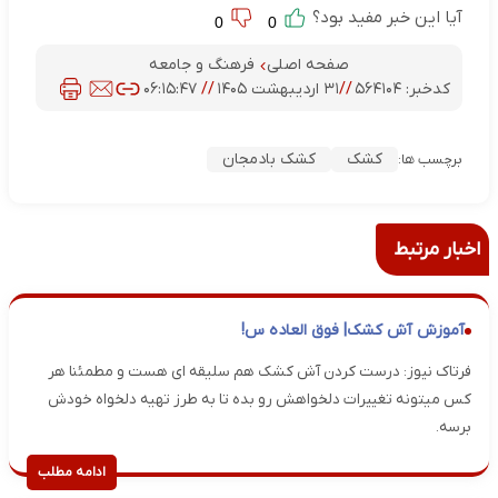
آیا این خبر مفید بود؟
0
0
صفحه اصلی
فرهنگ و جامعه
کدخبر:
۵۶۴۱۰۴
//
۳۱ اردیبهشت ۱۴۰۵
//
۰۶:۱۵:۴۷
کشک
کشک بادمجان
برچسب ها:
اخبار مرتبط
آموزش آش کشک| فوق العاده س!
فرتاک نیوز: درست کردن آش کشک هم سلیقه ای هست و مطمئنا هر
کس میتونه تغییرات دلخواهش رو بده تا به طرز تهیه دلخواه خودش
برسه.
ادامه مطلب