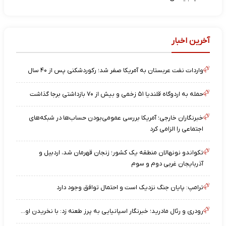
آخرین اخبار
واردات نفت عربستان به آمریکا صفر شد؛ رکوردشکنی پس از ۴۰ سال
حمله به اردوگاه قلندیا ۵۱ زخمی و بیش از ۷۰ بازداشتی برجا گذاشت
خبرنگاران خارجی؛ آمریکا بررسی عمومی‌بودن حساب‌ها در شبکه‌های
اجتماعی را الزامی کرد
تکواندو نونهالان منطقه یک کشور؛ زنجان قهرمان شد، اردبیل و
آذربایجان غربی دوم و سوم
ترامپ: پایان جنگ نزدیک است و احتمال توافق وجود دارد
رودری و رئال مادرید؛ خبرنگار اسپانیایی به پرز طعنه زد: با نخریدن او...