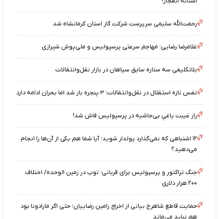
آستانه انفجار!
رحمت‌الله سلیمی سرپرست شرکت گاز استان کرمانشاه شد
غلامرضا رضایی؛ مهاجم سرعتی پرسپولیس و ملی‌پوش شیرازی
بلاتکلیفی سه ستاره سابق سپاهان در بازار نقل‌وانتقالات
نفس تازه استقلال در نقل‌وانتقالات؛ ۳ پنجره باز شد اما بحران ادامه دارد
راز غیبت یاغیِ بی‌حاشیه در پرسپولیس فاش شد!
۱۲ اشتباهی که نمی‌گذارد پولدار شوید؛ آیا شما هم یکی از آن‌ها را انجام
می‌دهید؟
جنگ تراکتور و پرسپولیس برای قربانی؛ توپ در زمین الوحده/ اختلاف
۲۰۰ هزار دلاری
حمایت قاطع شاهرخ بیانی از اخراج رامین رضاییان؛ حتی اگر مارادونا بود
هم نباید می‌ماند