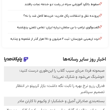
سقوط بالگرد آموزشی سپاه در رشت؛ دو خدمه نجات یافتند
پرونده نقل و انتقالات رئال مادرید؛ خریدها کامل شد یا نه؟
گفت‌وگوی ترامپ با بن سلمان درباره ایران؛ تماس تلفنی پنج‌شنبه
تردد اربعینی خوزستان؛ ثبت ۲ میلیون و ۱۷۰ هزار گذر از شلمچه و چذابه