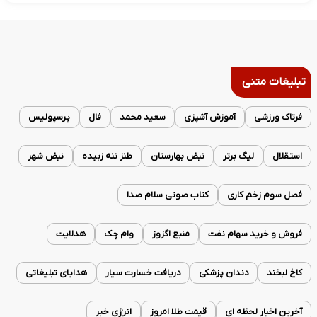
تبلیغات متنی
فرتاک ورزشی
آموزش آشپزی
سعید محمد
فال
پرسپولیس
استقلال
لیگ برتر
نبض بهارستان
طنز ننه زبیده
نبض شهر
فصل سوم زخم کاری
کتاب صوتی سلام صدا
فروش و خرید سهام نفت
منبع اگزوز
وام چک
هدلایت
کاخ لبخند
دندان پزشکی
دریافت خسارت سیار
هدایای تبلیغاتی
آخرین اخبار لحظه ای
قیمت طلا امروز
انرژی خبر