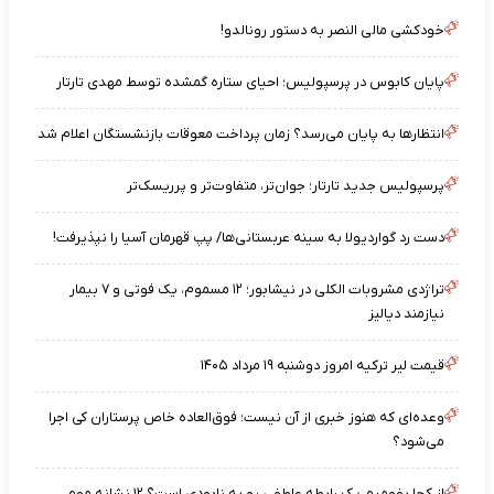
خودکشی مالی النصر به دستور رونالدو!
پایان کابوس در پرسپولیس؛ احیای ستاره گمشده توسط مهدی تارتار
انتظارها به پایان می‌رسد؟ زمان پرداخت معوقات بازنشستگان اعلام شد
پرسپولیس جدید تارتار؛ جوان‌تر، متفاوت‌تر و پرریسک‌تر
دست رد گواردیولا به سینه عربستانی‌ها/ پپ قهرمان آسیا را نپذیرفت!
تراژدی مشروبات الکلی در نیشابور؛ ۱۲ مسموم، یک فوتی و ۷ بیمار
نیازمند دیالیز
قیمت لیر ترکیه امروز دوشنبه ۱۹ مرداد ۱۴۰۵
وعده‌ای که هنوز خبری از آن نیست؛ فوق‌العاده خاص پرستاران کی اجرا
می‌شود؟
از کجا بفهمیم یک رابطه عاطفی رو به نابودی است؟ ۱۲ نشانه مهم