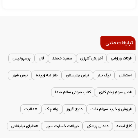
تبلیغات متنی
فرتاک ورزشی
آموزش آشپزی
سعید محمد
فال
پرسپولیس
استقلال
لیگ برتر
نبض بهارستان
طنز ننه زبیده
نبض شهر
فصل سوم زخم کاری
کتاب صوتی سلام صدا
فروش و خرید سهام نفت
منبع اگزوز
وام چک
هدلایت
کاخ لبخند
دندان پزشکی
دریافت خسارت سیار
هدایای تبلیغاتی