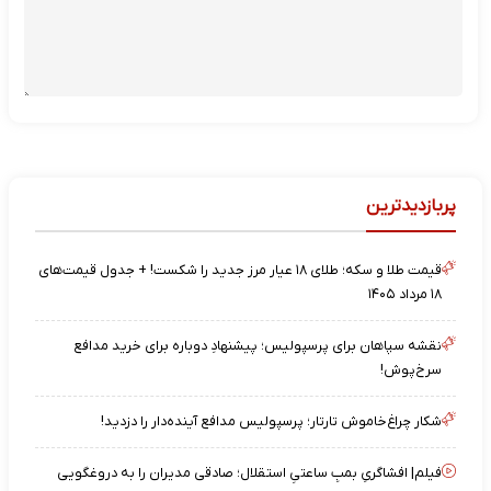
پربازدیدترین
قیمت طلا و سکه؛ طلای ۱۸ عیار مرز جدید را شکست! + جدول قیمت‌های
۱۸ مرداد ۱۴۰۵
نقشه‌ سپاهان برای پرسپولیس؛ پیشنهادِ دوباره برای خرید مدافع
سرخ‌پوش!
شکار چراغ‌خاموش تارتار؛ پرسپولیس مدافع آینده‌دار را دزدید!
فیلم| افشاگریِ بمبِ ساعتیِ استقلال؛ صادقی مدیران را به دروغگویی