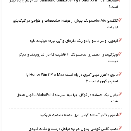
مقایسه Honor X۷e Plus و Samsung Galaxy A۳۷؛ کدام میان‌رده بهتر
است؟
گلکسی A۱۸ سامسونگ پیش از عرضه؛ مشخصات و طراحی در گیک‌بنچ
لو رفت
آیفون اولترا تاشو با دو رنگ نقره‌ای و آبی تیره؛ جزئیات تازه
ویژگی‌های انحصاری سامسونگ: ۶ قابلیت که در اندرویدهای دیگر
نیست
باتری ۱۰هزار میلی‌آمپری در راه است؛ Honor Win ۲ Pro Max با
اسنپدراگون ۸ الیت ۶
پایان یک افسانه در گوگل؛ چرا تیم سازنده AlphaFold ناگهان منحل
شد؟
آیفون ۱۷ در آستانه گرانی؛ اپل جمعه تصمیم می‌گیرد
نصب گلس گوشی بدون حباب؛ مراحل درست و نکات کلیدی