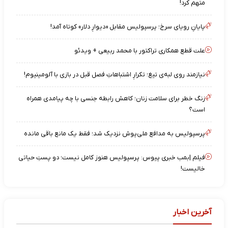
متهم کرد!
پایانِ رویای سرخ؛ پرسپولیس مقابل «دیوارِ دلار» کوتاه آمد!
علت قطع همکاری تراکتور با محمد ربیعی + ویدئو
نیازمند روی لبه‌ی تیغ؛ تکرارِ اشتباهاتِ فصل قبل در بازی با آلومینیوم!
زنگ خطر برای سلامت زنان؛ کاهش رابطه جنسی با چه پیامدی همراه
است؟
پرسپولیس به مدافع ملی‌پوش نزدیک شد؛ فقط یک مانع باقی مانده
فیلم |بمب خبری پیوس: پرسپولیس هنوز کامل نیست؛ دو پستِ حیاتی
خالیست!
آخرین اخبار