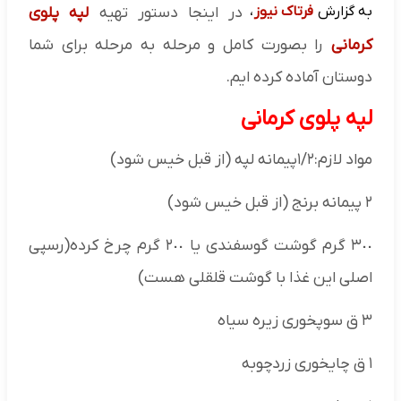
به گزارش
فرتاک نیوز
،
در اینجا دستور تهیه
لپه پلوی
کرمانی
را بصورت کامل و مرحله به مرحله برای شما
دوستان آماده کرده ایم.
لپه پلوی کرمانی
مواد لازم:١/٢پیمانه لپه (از قبل خیس شود)
۲ پیمانه برنج (از قبل خیس شود)
٣٠٠ گرم گوشت گوسفندی یا ٢٠٠ گرم چرخ کرده(رسپی
اصلی این غذا با گوشت قلقلی هست)
٣ ق سوپخوری زیره سیاه
۱ ق چایخوری زردچوبه