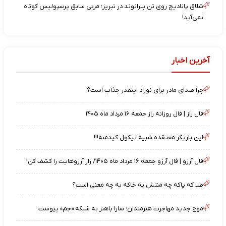
شلاق پانادیچ روی تن بیرانوند در تبریز؛ مربی سابق پرسپولیس کوتاه
نمی‌آید!
آخرین اخبار
چرا صدای مادر برای نوزاد اینقدر جذاب است؟
فال راز | فال روزانه راز جمعه ۱۶ مرداد ماه ۱۴۰۵
این بازیگر معتقده شبیه نیکول کیدمنه!!!
فال آرزو | فال آرزو جمعه ۱۶ مرداد ماه ۱۴۰۵/ راز آرزوهایت را کشف کن!
طلا که پاکه چه منتش به خاکه به چه معنی است؟
موج جدید مهاجرت هنرمندان؛ سارا باهنر به شبکه «جم» پیوست