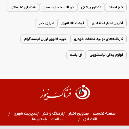
کاخ لبخند
دندان پزشکی
دریافت خسارت سیار
هدایای تبلیغاتی
آخرین اخبار لحظه ای
قیمت طلا امروز
انرژی خبر
کارخانه‌های تولید قطعات خودرو
خرید فالوور ارزان اینستاگرام
لوازم یدکی لباسشویی
ای پلنت
صفحه نخست
عناوین اخبار
فرهنگ و هنر
مدیریت شهری
اقتصادی
ورزشی
سلامت
استان ها