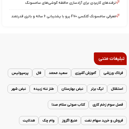
ترفندهای کاربردی برای آزادسازی حافظه گوشی‌های سامسونگ
معرفی سامسونگ گلکسی F۷۰ پرو با پشتیبانی ۶ ساله و باتری قدرتمند
تبلیغات متنی
فرتاک ورزشی
آموزش آشپزی
سعید محمد
فال
پرسپولیس
استقلال
لیگ برتر
نبض بهارستان
طنز ننه زبیده
نبض شهر
فصل سوم زخم کاری
کتاب صوتی سلام صدا
فروش و خرید سهام نفت
منبع اگزوز
وام چک
هدلایت