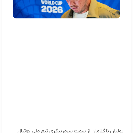
یولیان ناگلزمان از سمت سرمربیگری تیم ملی فوتبال