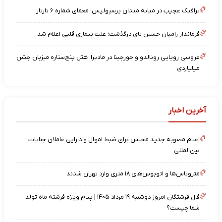
ترافیک عجیب در میانه میدان پرسپولیس؛ معمای شماره ۶ تارتار
فرماندار رامیان حسین بای درگذشت؛ علت بیماری قلبی اعلام شد
عروسی رویایی رونالدو و جورجینا در مادیرا؛ هتل پنج‌ستاره میزبان جشن
میلیاردی
آخرین اخبار
اعلام مصوبه جدید مجلس برای ضبط اموال و دارایی عاملان جنایات
بین‌المللی
متروباس‌ها و اتوبوس‌های ۱۸ متری وارد تهران شدند
فال فرشتگان امروز دوشنبه ۱۹ مرداد ۱۴۰۵ | پیام ویژه فرشته ماه تولد
شما چیست؟