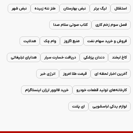
استقلال
لیگ برتر
نبض بهارستان
طنز ننه زبیده
نبض شهر
فصل سوم زخم کاری
کتاب صوتی سلام صدا
فروش و خرید سهام نفت
منبع اگزوز
وام چک
هدلایت
کاخ لبخند
دندان پزشکی
دریافت خسارت سیار
هدایای تبلیغاتی
آخرین اخبار لحظه ای
قیمت طلا امروز
انرژی خبر
کارخانه‌های تولید قطعات خودرو
خرید فالوور ارزان اینستاگرام
لوازم یدکی لباسشویی
ای پلنت