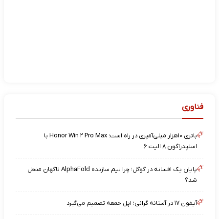
فناوری
باتری ۱۰هزار میلی‌آمپری در راه است؛ Honor Win ۲ Pro Max با
اسنپدراگون ۸ الیت ۶
پایان یک افسانه در گوگل؛ چرا تیم سازنده AlphaFold ناگهان منحل
شد؟
آیفون ۱۷ در آستانه گرانی؛ اپل جمعه تصمیم می‌گیرد