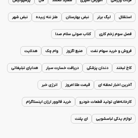
فرتاک ورزشی
آموزش آشپزی
سعید محمد
فال
پرسپولیس
استقلال
لیگ برتر
نبض بهارستان
طنز ننه زبیده
نبض شهر
فصل سوم زخم کاری
کتاب صوتی سلام صدا
فروش و خرید سهام نفت
منبع اگزوز
وام چک
هدلایت
کاخ لبخند
دندان پزشکی
دریافت خسارت سیار
هدایای تبلیغاتی
آخرین اخبار لحظه ای
قیمت طلا امروز
انرژی خبر
کارخانه‌های تولید قطعات خودرو
خرید فالوور ارزان اینستاگرام
لوازم یدکی لباسشویی
ای پلنت