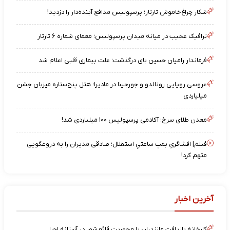
شکار چراغ‌خاموش تارتار؛ پرسپولیس مدافع آینده‌دار را دزدید!
ترافیک عجیب در میانه میدان پرسپولیس؛ معمای شماره ۶ تارتار
فرماندار رامیان حسین بای درگذشت؛ علت بیماری قلبی اعلام شد
عروسی رویایی رونالدو و جورجینا در مادیرا؛ هتل پنج‌ستاره میزبان جشن
میلیاردی
معدن طلای سرخ؛ آکادمی پرسپولیس ۱۰۰ میلیاردی شد!
فیلم| افشاگریِ بمبِ ساعتیِ استقلال؛ صادقی مدیران را به دروغگویی
متهم کرد!
آخرین اخبار
کارخانه بازیافت مازندران با محوریت قائم‌شهر در آستانه اجرا