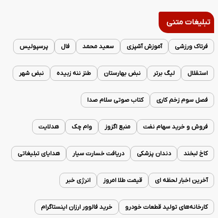
تبلیغات متنی
فرتاک ورزشی
آموزش آشپزی
سعید محمد
فال
پرسپولیس
استقلال
لیگ برتر
نبض بهارستان
طنز ننه زبیده
نبض شهر
فصل سوم زخم کاری
کتاب صوتی سلام صدا
فروش و خرید سهام نفت
منبع اگزوز
وام چک
هدلایت
کاخ لبخند
دندان پزشکی
دریافت خسارت سیار
هدایای تبلیغاتی
آخرین اخبار لحظه ای
قیمت طلا امروز
انرژی خبر
کارخانه‌های تولید قطعات خودرو
خرید فالوور ارزان اینستاگرام