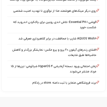
روی دیگر عینک‌های هوشمند متا؛ از نوآوری تا تهدید امنیت شخصی
گوشی Essential PH-۱؛ تلاش اندی روبین برای پاک‌کردن اندروید که
شکست خورد
AQUOS Wish۶ شارپ با محافظت در برابر کلاهبرداری معرفی شد
افشای رندرهای آیفون ۲۰ پرو و پرو مکس؛ نمایشگر بزرگ‌تر و کاهش
حاشیه‌ها طبق شایعات
زمان احتمالی ورود نسخه آزمایشی HyperOS ۴ شیائومی؛ تیزرها از ۱۵
مرداد منتشر می‌شوند
برند فروشگاهی متمایز با ثبت دامنه .store در رادکام