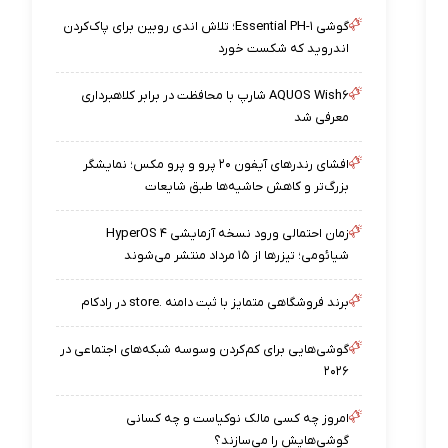
گوشی Essential PH-۱؛ تلاش اندی روبین برای پاک‌کردن
اندروید که شکست خورد
AQUOS Wish۶ شارپ با محافظت در برابر کلاهبرداری
معرفی شد
افشای رندرهای آیفون ۲۰ پرو و پرو مکس؛ نمایشگر
بزرگ‌تر و کاهش حاشیه‌ها طبق شایعات
زمان احتمالی ورود نسخه آزمایشی HyperOS ۴
شیائومی؛ تیزرها از ۱۵ مرداد منتشر می‌شوند
برند فروشگاهی متمایز با ثبت دامنه .store در رادکام
گوشی‌هایی برای کم‌کردن وسوسه شبکه‌های اجتماعی در
۲۰۲۶
امروز چه کسی مالک نوکیاست و چه کسانی
گوشی‌هایش را می‌سازند؟