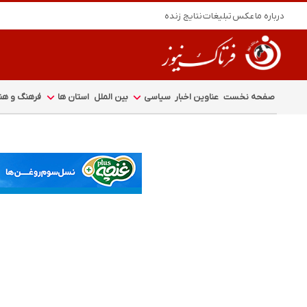
درباره ما
عکس
تبلیغات
نتایج زنده
صفحه نخست
عناوین اخبار
سیاسی
بین الملل
استان ها
فرهنگ و هنر