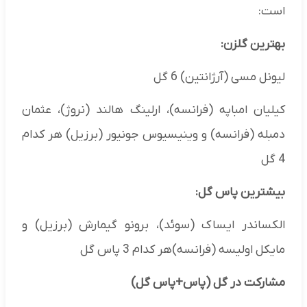
است:
بهترین گلزن:
لیونل مسی (آرژانتین) 6 گل
کیلیان امباپه (فرانسه)، ارلینگ هالند (نروژ)، عثمان
دمبله (فرانسه) و وینیسیوس جونیور (برزیل) هر کدام
4 گل
بیشترین پاس گل:
الکساندر ایساک (سوئد)، برونو گیمارش (برزیل) و
مایکل اولیسه (فرانسه)هر کدام 3 پاس گل
مشارکت در گل (پاس+پاس گل)