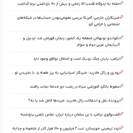
حمله به اردوگاه قلندیا ۵۱ زخمی و بیش از ۷۰ بازداشتی برجا گذاشت
خبرنگاران خارجی؛ آمریکا بررسی عمومی‌بودن حساب‌ها در شبکه‌های
اجتماعی را الزامی کرد
تکواندو نونهالان منطقه یک کشور؛ زنجان قهرمان شد، اردبیل و
آذربایجان غربی دوم و سوم
ترامپ: پایان جنگ نزدیک است و احتمال توافق وجود دارد
رودری و رئال مادرید؛ خبرنگار اسپانیایی به پرز طعنه زد: با نخریدن او...
سقوط بالگرد آموزشی سپاه در رشت؛ دو خدمه نجات یافتند
پرونده نقل و انتقالات رئال مادرید؛ خریدها کامل شد یا نه؟
گفت‌وگوی ترامپ با بن سلمان درباره ایران؛ تماس تلفنی پنج‌شنبه
تردد اربعینی خوزستان؛ ثبت ۲ میلیون و ۱۷۰ هزار گذر از شلمچه و چذابه