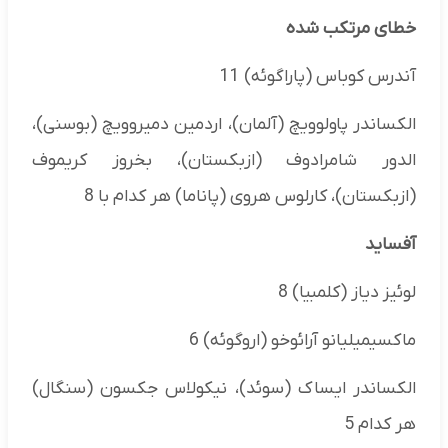
خطای مرتکب شده
آندرس کوباس (پاراگوئه) 11
الکساندر پاولوویچ (آلمان)، اردمین دمیروویچ (بوسنی)،
الدور شامرادوف (ازبکستان)، بخروز کریموف
(ازبکستان)، کارلوس هروی (پاناما) هر کدام با 8
آفساید
لوئیز دیاز (کلمبیا) 8
ماکسیمیلیانو آرائوخو (اروگوئه) 6
الکساندر ایساک (سوئد)، نیکولاس جکسون (سنگال)
هر کدام 5