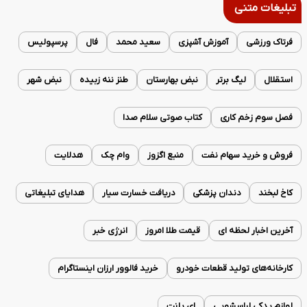
تبلیغات متنی
فرتاک ورزشی
آموزش آشپزی
سعید محمد
فال
پرسپولیس
استقلال
لیگ برتر
نبض بهارستان
طنز ننه زبیده
نبض شهر
فصل سوم زخم کاری
کتاب صوتی سلام صدا
فروش و خرید سهام نفت
منبع اگزوز
وام چک
هدلایت
کاخ لبخند
دندان پزشکی
دریافت خسارت سیار
هدایای تبلیغاتی
آخرین اخبار لحظه ای
قیمت طلا امروز
انرژی خبر
کارخانه‌های تولید قطعات خودرو
خرید فالوور ارزان اینستاگرام
لوازم یدکی لباسشویی
ای پلنت