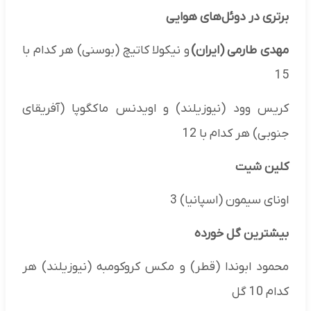
برتری در دوئل‌های هوایی
مهدی طارمی (ایران)
و نیکولا کاتیچ (بوسنی) هر کدام با
15
کریس وود (نیوزیلند) و اویدنس ماکگوپا (آفریقای
جنوبی) هر کدام با 12
کلین شیت
اونای سیمون (اسپانیا) 3
بیشترین گل خورده
محمود ابوندا (قطر) و مکس کروکومبه (نیوزیلند) هر
کدام 10 گل