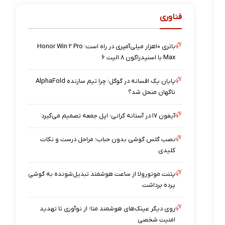
فناوری
باتری ۱۰هزار میلی‌آمپری در راه است؛ Honor Win ۲ Pro
Max با اسنپدراگون ۸ الیت ۶
پایان یک افسانه در گوگل؛ چرا تیم سازنده AlphaFold
ناگهان منحل شد؟
آیفون ۱۷ در آستانه گرانی؛ اپل جمعه تصمیم می‌گیرد
نصب گلس گوشی بدون حباب؛ مراحل درست و نکات
کلیدی
پتنت موتورولا از ساعت هوشمند تبدیل‌شونده به گوشی
پرده برداشت
روی دیگر عینک‌های هوشمند متا؛ از نوآوری تا تهدید
امنیت شخصی