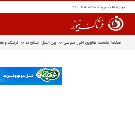
درباره ما
عکس
تبلیغات
نتایج زنده
صفحه نخست
عناوین اخبار
سیاسی
بین الملل
استان ها
فرهنگ و هنر