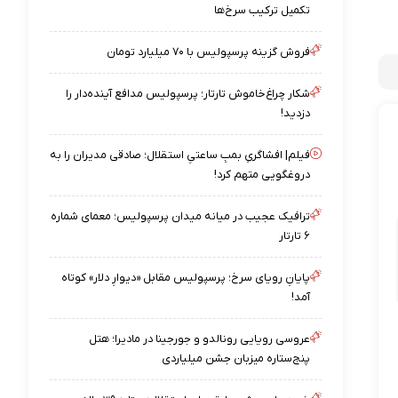
تکمیل ترکیب سرخ‌ها
فروش گزینه پرسپولیس با ۷۰ میلیارد تومان
شکار چراغ‌خاموش تارتار؛ پرسپولیس مدافع آینده‌دار را
دزدید!
فیلم| افشاگریِ بمبِ ساعتیِ استقلال؛ صادقی مدیران را به
دروغگویی متهم کرد!
ترافیک عجیب در میانه میدان پرسپولیس؛ معمای شماره
۶ تارتار
پایانِ رویای سرخ؛ پرسپولیس مقابل «دیوارِ دلار» کوتاه
آمد!
عروسی رویایی رونالدو و جورجینا در مادیرا؛ هتل
پنج‌ستاره میزبان جشن میلیاردی