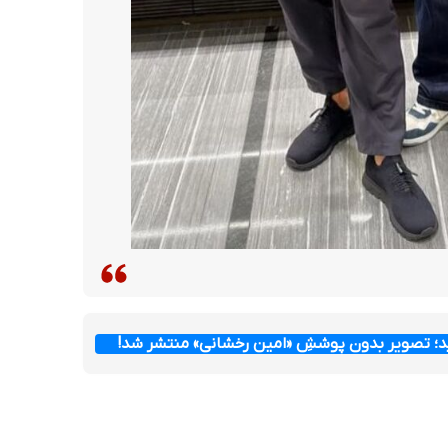
ید؛ تصویر بدون پوششِ «امین رخشانی» منتشر شد!