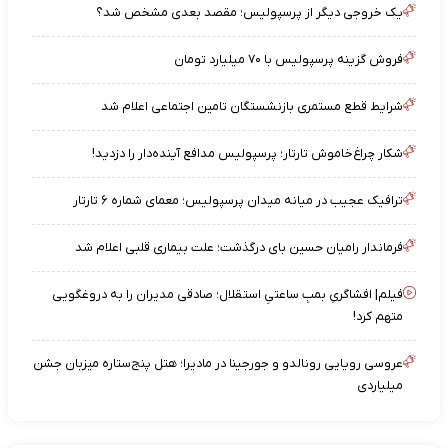
یک خروجی دیگر از پرسپولیس؛ مقصد بعدی مشخص شد؟
فروش گزینه پرسپولیس با ۷۰ میلیارد تومان
شرایط قطع مستمری بازنشستگان تامین اجتماعی اعلام شد
شکار چراغ‌خاموش تارتار؛ پرسپولیس مدافع آینده‌دار را دزدید!
ترافیک عجیب در میانه میدان پرسپولیس؛ معمای شماره ۶ تارتار
فرماندار رامیان حسین بای درگذشت؛ علت بیماری قلبی اعلام شد
فیلم| افشاگریِ بمبِ ساعتیِ استقلال؛ صادقی مدیران را به دروغگویی
متهم کرد!
عروسی رویایی رونالدو و جورجینا در مادیرا؛ هتل پنج‌ستاره میزبان جشن
میلیاردی