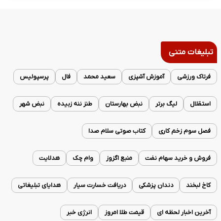
تبلیغات متنی
فرتاک ورزشی
آموزش آشپزی
سعید محمد
فال
پرسپولیس
استقلال
لیگ برتر
نبض بهارستان
طنز ننه زبیده
نبض شهر
فصل سوم زخم کاری
کتاب صوتی سلام صدا
فروش و خرید سهام نفت
منبع اگزوز
وام چک
هدلایت
کاخ لبخند
دندان پزشکی
دریافت خسارت سیار
هدایای تبلیغاتی
آخرین اخبار لحظه ای
قیمت طلا امروز
انرژی خبر