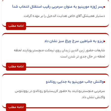
پسر ژوزه مورینیو به عنوان سرمربی رقیب استقلال انتخاب شد!
دستیار همیشگی آقای خاص هدایت الدحیل را بر عهده گرفت.
ادامه مطلب
زیزو به شیاطین سرخ چراغ سبز نشان داد
شایعات حضور زین الدین زیدان روی نیمکت منچستریونایتد لحظه
لحظه در حال جدی تر شدن است.
ادامه مطلب
واکنش جالب مورینیو به جدایی رونالدو
سرمربی منچستریونایتد به حضور کریستیانو رونالدو در یوونتوس
واکنش نشان داد.
ادامه مطلب