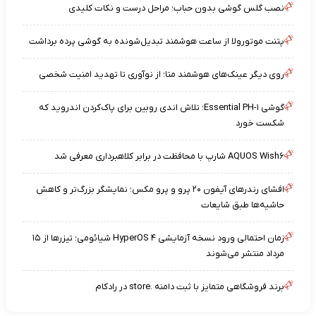
نصب گلس گوشی بدون حباب؛ مراحل درست و نکات کلیدی
پتنت موتورولا از ساعت هوشمند تبدیل‌شونده به گوشی پرده برداشت
روی دیگر عینک‌های هوشمند متا؛ از نوآوری تا تهدید امنیت شخصی
گوشی Essential PH-۱؛ تلاش اندی روبین برای پاک‌کردن اندروید که
شکست خورد
AQUOS Wish۶ شارپ با محافظت در برابر کلاهبرداری معرفی شد
افشای رندرهای آیفون ۲۰ پرو و پرو مکس؛ نمایشگر بزرگ‌تر و کاهش
حاشیه‌ها طبق شایعات
زمان احتمالی ورود نسخه آزمایشی HyperOS ۴ شیائومی؛ تیزرها از ۱۵
مرداد منتشر می‌شوند
برند فروشگاهی متمایز با ثبت دامنه .store در رادکام