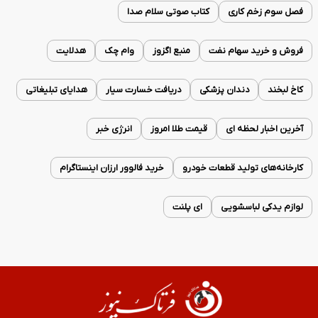
فصل سوم زخم کاری
کتاب صوتی سلام صدا
فروش و خرید سهام نفت
منبع اگزوز
وام چک
هدلایت
کاخ لبخند
دندان پزشکی
دریافت خسارت سیار
هدایای تبلیغاتی
آخرین اخبار لحظه ای
قیمت طلا امروز
انرژی خبر
کارخانه‌های تولید قطعات خودرو
خرید فالوور ارزان اینستاگرام
لوازم یدکی لباسشویی
ای پلنت