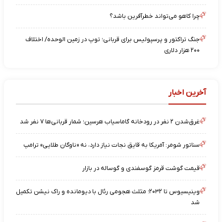
چرا کاهو می‌تواند خطرآفرین باشد؟
جنگ تراکتور و پرسپولیس برای قربانی؛ توپ در زمین الوحده/ اختلاف
۲۰۰ هزار دلاری
آخرین اخبار
غرق‌شدن ۲ نفر در رودخانه گاماسیاب هرسین؛ شمار قربانی‌ها ۷ نفر شد
سناتور شومر: آمریکا به قایق نجات نیاز دارد، نه «ناوگان طلایی» ترامپ
قیمت گوشت قرمز گوسفندی و گوساله در بازار
وینیسیوس تا ۲۰۳۲؛ مثلث هجومی رئال با دیومانده و راک نیشن تکمیل
شد