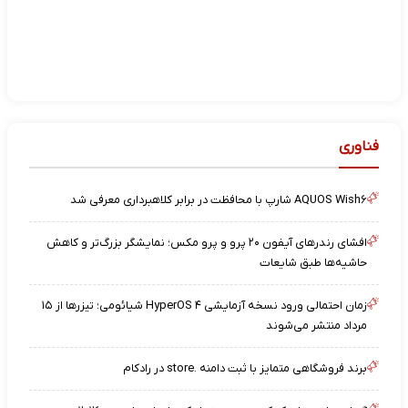
فناوری
AQUOS Wish۶ شارپ با محافظت در برابر کلاهبرداری معرفی شد
افشای رندرهای آیفون ۲۰ پرو و پرو مکس؛ نمایشگر بزرگ‌تر و کاهش
حاشیه‌ها طبق شایعات
زمان احتمالی ورود نسخه آزمایشی HyperOS ۴ شیائومی؛ تیزرها از ۱۵
مرداد منتشر می‌شوند
برند فروشگاهی متمایز با ثبت دامنه .store در رادکام