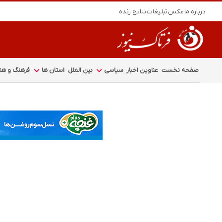
درباره ما
عکس
تبلیغات
نتایج زنده
صفحه نخست
عناوین اخبار
سیاسی
بین الملل
استان ها
فرهنگ و هنر