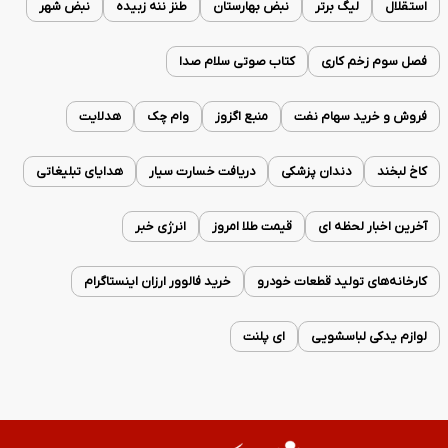
استقلال
لیگ برتر
نبض بهارستان
طنز ننه زبیده
نبض شهر
فصل سوم زخم کاری
کتاب صوتی سلام صدا
فروش و خرید سهام نفت
منبع اگزوز
وام چک
هدلایت
کاخ لبخند
دندان پزشکی
دریافت خسارت سیار
هدایای تبلیغاتی
آخرین اخبار لحظه ای
قیمت طلا امروز
انرژی خبر
کارخانه‌های تولید قطعات خودرو
خرید فالوور ارزان اینستاگرام
لوازم یدکی لباسشویی
ای پلنت