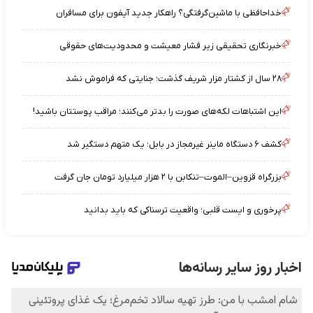
خداحافظی با ماشین‌گرفتگی؟ راهکار جدید آیفون برای مسافران
خبرنگاری تحقیقی زیر فشار معیشت و محدودیت‌های حقوقی
۲۸ سال از کشتار مزار شریف گذشت؛ جنایتی که فراموش نشد
این اشتباهات لکه‌های صورت را بدتر می‌کنند؛ مراقب پوستتان باشید!
کشف ۶ دستگاه ماینر غیرمجاز در بابل؛ یک متهم دستگیر شد
بزرگراه قزوین–الموت–تنکابن با ۲ هزار میلیارد تومان جان گرفت
پرخوری و ایست قلبی؛ واقعیت ترسناکی که باید بدانید