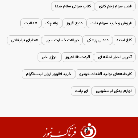
فصل سوم زخم کاری
کتاب صوتی سلام صدا
فروش و خرید سهام نفت
منبع اگزوز
وام چک
هدلایت
کاخ لبخند
دندان پزشکی
دریافت خسارت سیار
هدایای تبلیغاتی
آخرین اخبار لحظه ای
قیمت طلا امروز
انرژی خبر
کارخانه‌های تولید قطعات خودرو
خرید فالوور ارزان اینستاگرام
لوازم یدکی لباسشویی
ای پلنت