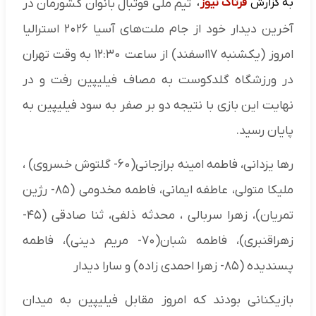
به گزارش
فرتاک نیوز
،
تیم ملی فوتبال بانوان کشورمان در
آخرین دیدار خود از جام ملت‌های آسیا ۲۰۲۶ استرالیا
امروز (یکشنبه ۱۷اسفند) از ساعت ۱۲:۳۰ به وقت تهران
در ورزشگاه گلدکوست به مصاف فیلیپین رفت و در
نهایت این بازی با نتیجه دو بر صفر به سود فیلیپین به
پایان رسید.
رها یزدانی، فاطمه امینه برازجانی(۶۰- گلتوش خسروی) ،
ملیکا متولی، عاطفه ایمانی، فاطمه مخدومی (۸۵- رژین
تمریان)، زهرا سربالی ، محدثه ذلفی، ثنا صادقی (۴۵-
زهراقنبری)، فاطمه شبان(۷۰- مریم دینی)، فاطمه
پسندیده (۸۵- زهرا احمدی زاده) و سارا دیدار
بازیکنانی بودند که امروز مقابل فیلیپین به میدان