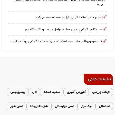
شد؟
آیفون ۱۷ در آستانه گرانی؛ اپل جمعه تصمیم می‌گیرد
نصب گلس گوشی بدون حباب؛ مراحل درست و نکات کلیدی
پتنت موتورولا از ساعت هوشمند تبدیل‌شونده به گوشی پرده برداشت
تبلیغات متنی
فرتاک ورزشی
آموزش آشپزی
سعید محمد
فال
پرسپولیس
استقلال
لیگ برتر
نبض بهارستان
طنز ننه زبیده
نبض شهر