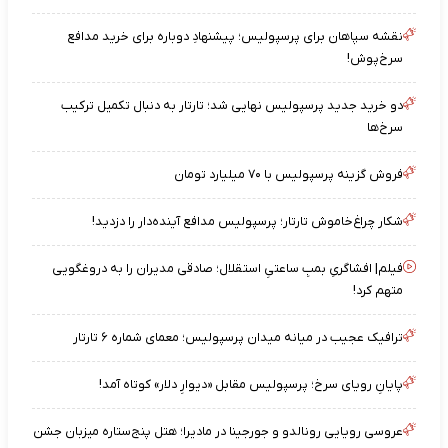
نقشه‌ سپاهان برای پرسپولیس؛ پیشنهادِ دوباره برای خرید مدافع
سرخ‌پوش!
دو خرید جدید پرسپولیس نهایی شد؛ تارتار به دنبال تکمیل ترکیب
سرخ‌ها
فروش گزینه پرسپولیس با ۷۰ میلیارد تومان
شکار چراغ‌خاموش تارتار؛ پرسپولیس مدافع آینده‌دار را دزدید!
فیلم| افشاگریِ بمبِ ساعتیِ استقلال؛ صادقی مدیران را به دروغگویی
متهم کرد!
ترافیک عجیب در میانه میدان پرسپولیس؛ معمای شماره ۶ تارتار
پایانِ رویای سرخ؛ پرسپولیس مقابل «دیوارِ دلار» کوتاه آمد!
عروسی رویایی رونالدو و جورجینا در مادیرا؛ هتل پنج‌ستاره میزبان جشن