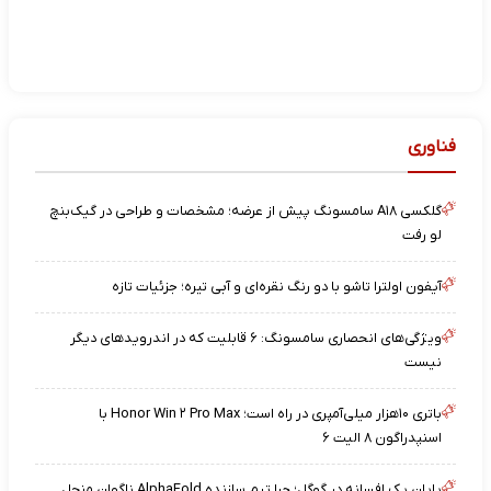
فناوری
گلکسی A۱۸ سامسونگ پیش از عرضه؛ مشخصات و طراحی در گیک‌بنچ
لو رفت
آیفون اولترا تاشو با دو رنگ نقره‌ای و آبی تیره؛ جزئیات تازه
ویژگی‌های انحصاری سامسونگ: ۶ قابلیت که در اندرویدهای دیگر
نیست
باتری ۱۰هزار میلی‌آمپری در راه است؛ Honor Win ۲ Pro Max با
اسنپدراگون ۸ الیت ۶
پایان یک افسانه در گوگل؛ چرا تیم سازنده AlphaFold ناگهان منحل