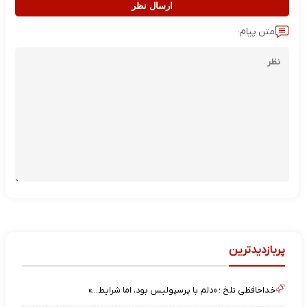
ارسال نظر
متن پیام:
پربازدیدترین
خداحافظی تلخ ؛ «دلم با پرسپولیس بود، اما شرایط…»