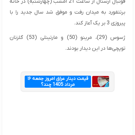
فوتبال آرسنال از ساعت 21 امشب (چهارشنبه) در خانه
برنتفورد به میدان رفت و موفق شد سال جدید را با
پیروزی 3 بر یک آعاز کند.
ژسوس (29)، مرینو (50) و مارتینلی (53) گلزنان
توپچی‌ها در این دیدار بودند.
قیمت دینار عراق امروز جمعه ۱۶
مرداد 1405 چند؟