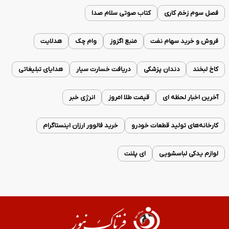
فصل سوم زخم کاری
کتاب صوتی سلام صدا
فروش و خرید سهام نفت
منبع اگزوز
وام چک
هدلایت
کاخ لبخند
دندان پزشکی
دریافت خسارت سیار
هدایای تبلیغاتی
آخرین اخبار لحظه ای
قیمت طلا امروز
انرژی خبر
کارخانه‌های تولید قطعات خودرو
خرید فالوور ارزان اینستاگرام
لوازم یدکی لباسشویی
ای پلنت