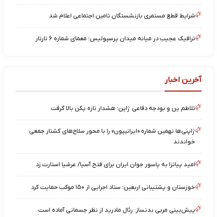
شرایط قطع مستمری بازنشستگان تامین اجتماعی اعلام شد
ترافیک عجیب در میانه میدان پرسپولیس؛ معمای شماره ۶ تارتار
آخرین اخبار
تلاطم ین و بودجه دفاعی ژاپن؛ هشدار تازه پکن بالا گرفت
ژاپنی‌ها نهمین شماره «ایرانیپون» را با محور سلاح‌های کشتار جمعی
خواندند
امید پیاتزا به پاسور جوان ایران برای فتح آسیا/ عرشیا استارت زد
خوزستان و پشتیبانی اربعین؛ ستاد اجرایی از ۱۵۰ موکب حمایت کرد
پیش‌بینی مربی بدنساز: رئال مادرید از نظر جسمانی آماده است