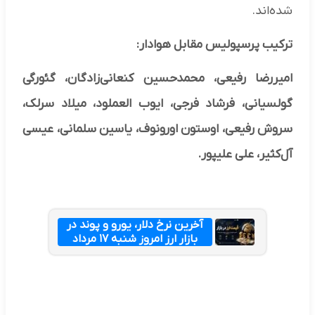
شده‌اند.
ترکیب پرسپولیس مقابل هوادار:
امیررضا رفیعی، محمدحسین کنعانی‌زادگان، گئورگی
گولسیانی، فرشاد فرجی، ایوب العملود، میلاد سرلک،
سروش رفیعی، اوستون اورونوف، یاسین سلمانی، عیسی
آل‌کثیر، علی علیپور.
آخرین نرخ دلار، یورو و پوند در
بازار ارز امروز شنبه ۱۷ مرداد