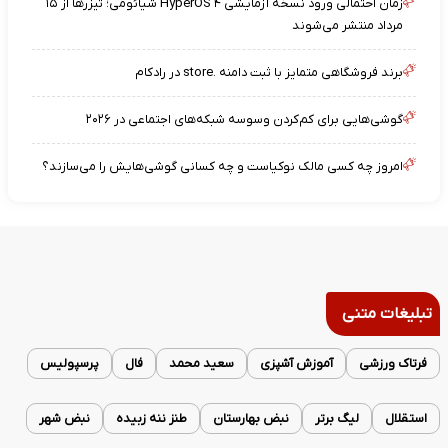
زمان احتمالی ورود نسخه آزمایشی HyperOS ۴ شیائومی؛ تیزرها از ۱۵
مرداد منتشر می‌شوند
برند فروشگاهی متمایز با ثبت دامنه .store در رادکام
گوشی‌هایی برای کم‌کردن وسوسه شبکه‌های اجتماعی در ۲۰۲۶
امروز چه کسی مالک نوکیاست و چه کسانی گوشی‌هایش را می‌سازند؟
تبلیغات متنی
فرتاک ورزشی
آموزش آشپزی
سعید محمد
فال
پرسپولیس
استقلال
لیگ برتر
نبض بهارستان
طنز ننه زبیده
نبض شهر