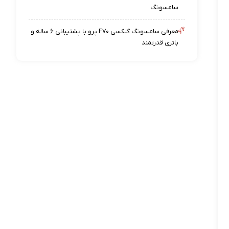
سامسونگ
معرفی سامسونگ گلکسی F۷۰ پرو با پشتیبانی ۶ ساله و
باتری قدرتمند