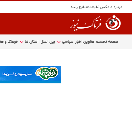
درباره ما
عکس
تبلیغات
نتایج زنده
صفحه نخست
عناوین اخبار
سیاسی
بین الملل
استان ها
فرهنگ و هنر