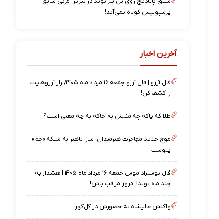
شلاق پانادیچ روی تن بیرانوند در تبریز؛ مربی سابق
پرسپولیس کوتاه نمی‌آید!
آخرین اخبار
فال آرزو | فال آرزو جمعه ۱۶ مرداد ماه ۱۴۰۵/ راز آرزوهایت
را کشف کن!
طلا که پاکه چه منتش به خاکه به چه معنی است؟
موج جدید مهاجرت هنرمندان؛ سارا باهنر به شبکه «جم»
پیوست
فال نوستراداموس جمعه ۱۶ مرداد ماه ۱۴۰۵ | هشدار به
چند ماه تولد! امروز مراقب باش!
واکنش عالیشاه به حضورش در گل‌گهر