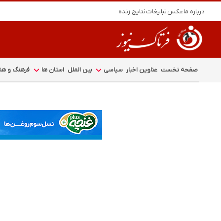
درباره ما
عکس
تبلیغات
نتایج زنده
صفحه نخست
عناوین اخبار
سیاسی
بین الملل
استان ها
فرهنگ و هنر