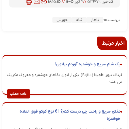
کدخبر:
۵۶۹۷۷۹
//
۹ تیر ۱۴۰۵
//
۱۸:۱۵:۱۵
ناهار
شام
خورش
برچسب ها:
اخبار مرتبط
یک شام سریع و خوشمزه آوردم براتون!
فرتاک نیوز: فاجیتا (Fajita)، یکی از انواع غذاهای خوشمزه و معروف مکزیک
می باشد.
ادامه مطلب
غذای سریع و راحت چی درست کنم؟ | 6 نوع کوکو فوق العاده
خوشمزه