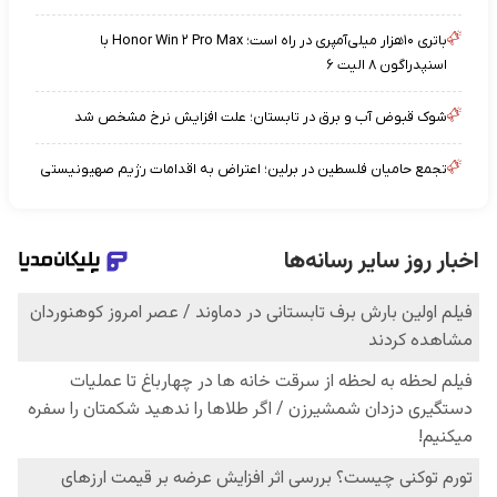
باتری ۱۰هزار میلی‌آمپری در راه است؛ Honor Win ۲ Pro Max با
اسنپدراگون ۸ الیت ۶
شوک قبوض آب و برق در تابستان؛ علت افزایش نرخ مشخص شد
تجمع حامیان فلسطین در برلین؛ اعتراض به اقدامات رژیم صهیونیستی