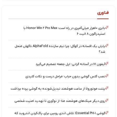
فناوری
باتری ۱۰هزار میلی‌آمپری در راه است؛ Honor Win ۲ Pro Max با
اسنپدراگون ۸ الیت ۶
پایان یک افسانه در گوگل؛ چرا تیم سازنده AlphaFold ناگهان منحل
شد؟
آیفون ۱۷ در آستانه گرانی؛ اپل جمعه تصمیم می‌گیرد
نصب گلس گوشی بدون حباب؛ مراحل درست و نکات کلیدی
پتنت موتورولا از ساعت هوشمند تبدیل‌شونده به گوشی پرده برداشت
روی دیگر عینک‌های هوشمند متا؛ از نوآوری تا تهدید امنیت شخصی
گوشی Essential PH-۱؛ تلاش اندی روبین برای پاک‌کردن اندروید که