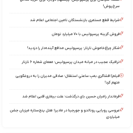
سرخ‌پوش!
شرایط قطع مستمری بازنشستگان تامین اجتماعی اعلام شد
فروش گزینه پرسپولیس با ۷۰ میلیارد تومان
شکار چراغ‌خاموش تارتار؛ پرسپولیس مدافع آینده‌دار را دزدید!
ترافیک عجیب در میانه میدان پرسپولیس؛ معمای شماره ۶ تارتار
فیلم| افشاگریِ بمبِ ساعتیِ استقلال؛ صادقی مدیران را به دروغگویی
متهم کرد!
فرماندار رامیان حسین بای درگذشت؛ علت بیماری قلبی اعلام شد
عروسی رویایی رونالدو و جورجینا در مادیرا؛ هتل پنج‌ستاره میزبان جشن
میلیاردی