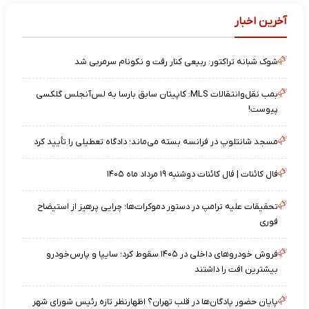
آخرین اخبار
شوک شبانه تراکتور: ربیعی کنار رفت و نکونام سرمربی شد
بمب نقل‌وانتقالات MLS: کاپیتان سابق بارسا به لس‌آنجلس گلکسی
پیوست!
مسجد شانتلوپ در فرانسه بسته می‌ماند؛ دادگاه تعطیلی را تأیید کرد
فال کائنات | فال کائنات دوشنبه ۱۹ مرداد ماه ۱۴۰۵
تحقیقات علیه ترامپ در دستور دموکرات‌ها؛ چرایی پرهیز از استیضاح
فوری
فروش خودروهای داخلی در ۱۴۰۵ سقوط کرد؛ سایپا و پارس‌خودرو
بیشترین افت را داشتند
پایان حضور پادگان‌ها در قلب تهران؟ اظهارنظر تازه رئیس شورای شهر