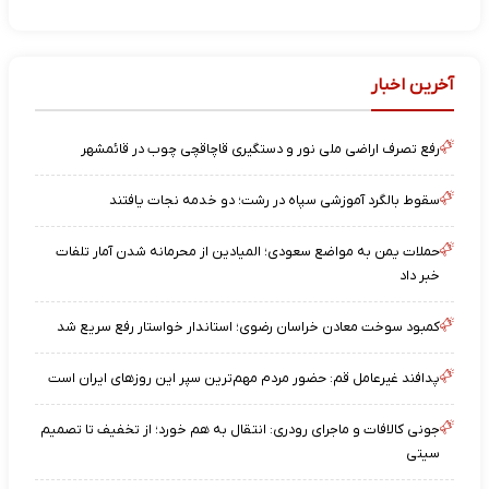
آخرین اخبار
رفع تصرف اراضی ملی نور و دستگیری قاچاقچی چوب در قائمشهر
سقوط بالگرد آموزشی سپاه در رشت؛ دو خدمه نجات یافتند
حملات یمن به مواضع سعودی؛ المیادین از محرمانه شدن آمار تلفات
خبر داد
کمبود سوخت معادن خراسان رضوی؛ استاندار خواستار رفع سریع شد
پدافند غیرعامل قم: حضور مردم مهم‌ترین سپر این روزهای ایران است
جونی کالافات و ماجرای رودری: انتقال به هم خورد؛ از تخفیف تا تصمیم
سیتی