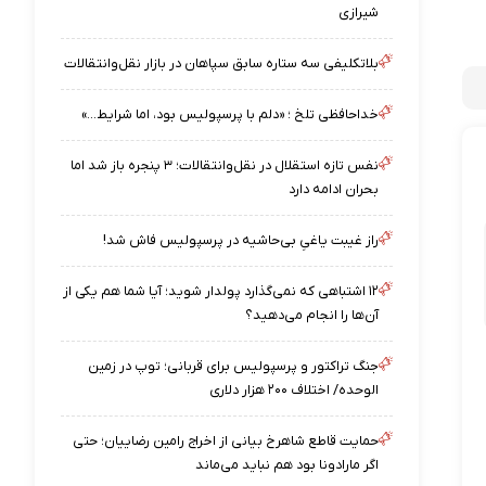
شیرازی
بلاتکلیفی سه ستاره سابق سپاهان در بازار نقل‌وانتقالات
خداحافظی تلخ ؛ «دلم با پرسپولیس بود، اما شرایط…»
نفس تازه استقلال در نقل‌وانتقالات؛ ۳ پنجره باز شد اما
بحران ادامه دارد
راز غیبت یاغیِ بی‌حاشیه در پرسپولیس فاش شد!
۱۲ اشتباهی که نمی‌گذارد پولدار شوید؛ آیا شما هم یکی از
آن‌ها را انجام می‌دهید؟
جنگ تراکتور و پرسپولیس برای قربانی؛ توپ در زمین
الوحده/ اختلاف ۲۰۰ هزار دلاری
حمایت قاطع شاهرخ بیانی از اخراج رامین رضاییان؛ حتی
اگر مارادونا بود هم نباید می‌ماند