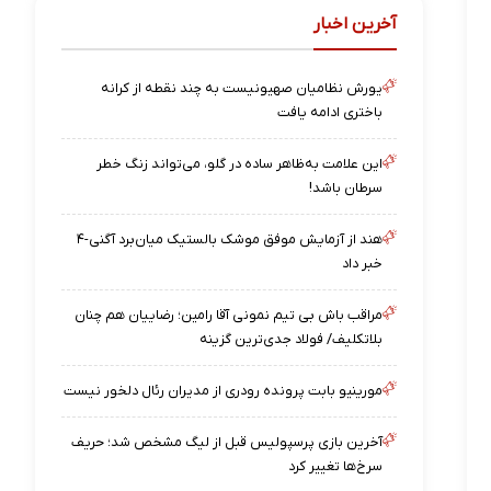
آخرین اخبار
یورش نظامیان صهیونیست به چند نقطه از کرانه
باختری ادامه یافت
این علامت به‌ظاهر ساده در گلو، می‌تواند زنگ خطر
سرطان باشد!
هند از آزمایش موفق موشک بالستیک میان‌برد آگنی-۴
خبر داد
مراقب باش بی تیم نمونی آقا رامین؛ رضاییان هم چنان
بلاتکلیف/ فولاد جدی‌ترین گزینه
مورینیو بابت پرونده رودری از مدیران رئال دلخور نیست
آخرین بازی پرسپولیس قبل از لیگ مشخص شد؛ حریف
سرخ‌ها تغییر کرد