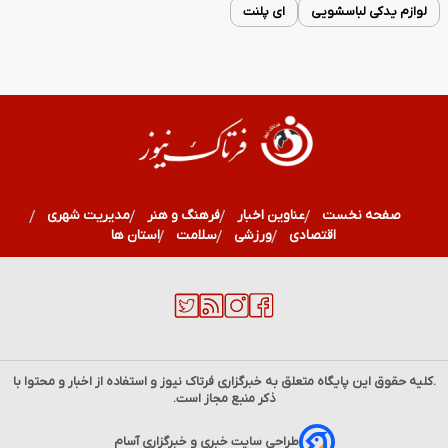
لوازم یدکی لباسشویی
ای پلنت
صفحه نخست
عناوین اخبار
فرهنگ و هنر
مدیریت شهری
اقتصادی
ورزشی
سلامت
استان ها
.کلیه حقوق این پایگاه متعلق به خبرگزاری
فرتاک نیوز
و استفاده از اخبار و محتوا با
ذکر منبع مجاز است.
۱۶ مرداد؛ سالروز تولد بیتا بادران، بازیگری که با «آژانس
طراحی سایت خبری و خبرگزاری آسام