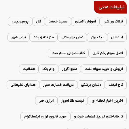
تبلیغات متنی
فرتاک ورزشی
آموزش آشپزی
سعید محمد
فال
پرسپولیس
استقلال
لیگ برتر
نبض بهارستان
طنز ننه زبیده
نبض شهر
فصل سوم زخم کاری
کتاب صوتی سلام صدا
فروش و خرید سهام نفت
منبع اگزوز
وام چک
هدلایت
کاخ لبخند
دندان پزشکی
دریافت خسارت سیار
هدایای تبلیغاتی
آخرین اخبار لحظه ای
قیمت طلا امروز
انرژی خبر
کارخانه‌های تولید قطعات خودرو
خرید فالوور ارزان اینستاگرام