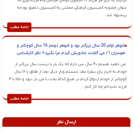
ترتیب به ازای هر فرزند ۶۰ میلیون تومان افزایش وام فرزندآوری به
عنوان مصوبه کمیسیون فرهنگی مجلس به کمیسیون تلفیق بودجه
پیشنهاد شد.
ادامه مطلب
شوهر اولم 20 سال بزرگتر بود و شوهر دومم 16 سال کوچکتر و
هوسران ! / می گفتند جادویش کردم مرا بگیرد+ نظر کارشناس
​ من ناهید هستم ۴۰ سال سن دارم که یک بار با بیست سال بزرگتر از
خودم به اجبار پای سفره عقد نشستم وبار دیگر بعد از طلاق با ۱۶ سال
کوچکتر از خودم ازدواج کردم در هیچ کدام بخت با من یار نبود و حالا با ۴
فرزند نمیدانم چه کار کنم....
ادامه مطلب
ارسال نظر