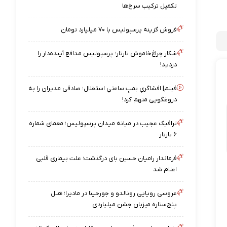
تکمیل ترکیب سرخ‌ها
فروش گزینه پرسپولیس با ۷۰ میلیارد تومان
شکار چراغ‌خاموش تارتار؛ پرسپولیس مدافع آینده‌دار را
دزدید!
فیلم| افشاگریِ بمبِ ساعتیِ استقلال؛ صادقی مدیران را به
دروغگویی متهم کرد!
ترافیک عجیب در میانه میدان پرسپولیس؛ معمای شماره
۶ تارتار
فرماندار رامیان حسین بای درگذشت؛ علت بیماری قلبی
اعلام شد
عروسی رویایی رونالدو و جورجینا در مادیرا؛ هتل
پنج‌ستاره میزبان جشن میلیاردی