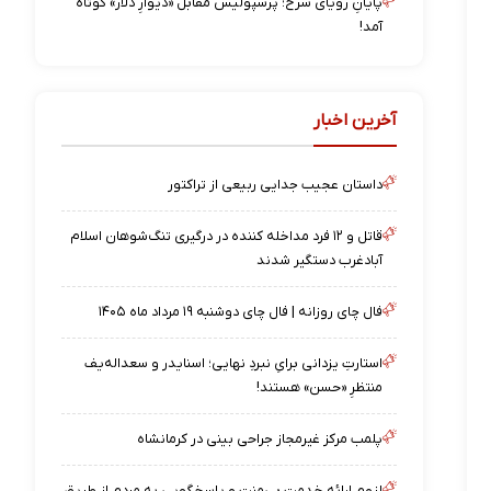
پایانِ رویای سرخ؛ پرسپولیس مقابل «دیوارِ دلار» کوتاه
آمد!
آخرین اخبار
داستان عجیب جدایی ربیعی از تراکتور
قاتل و ۱۲ فرد مداخله کننده در درگیری تنگ‌شوهان اسلام
آبادغرب دستگیر شدند
فال چای روزانه | فال چای دوشنبه ۱۹ مرداد ماه ۱۴۰۵
استارتِ یزدانی برایِ نبردِ نهایی؛ اسنایدر و سعداله‌یف
منتظرِ «حسن» هستند!
پلمب مرکز غیرمجاز جراحی بینی در کرمانشاه
لزوم ارائه خدمت بی‌منت و پاسخگویی به مردم از طریق