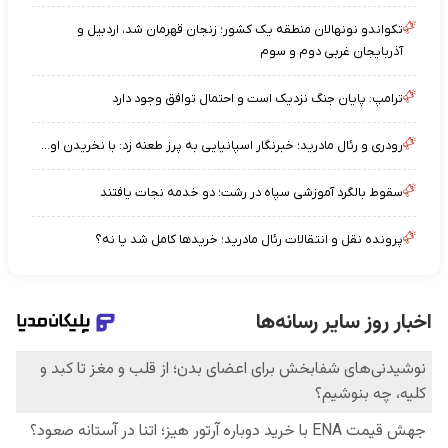
تکواندو نونهالان منطقه یک کشور؛ زنجان قهرمان شد، اردبیل و
آذربایجان غربی دوم و سوم
ترامپ: پایان جنگ نزدیک است و احتمال توافق وجود دارد
رودری و رئال مادرید؛ خبرنگار اسپانیایی به پرز طعنه زد: با نخریدن او...
سقوط بالگرد آموزشی سپاه در رشت؛ دو خدمه نجات یافتند
پرونده نقل و انتقالات رئال مادرید؛ خریدها کامل شد یا نه؟