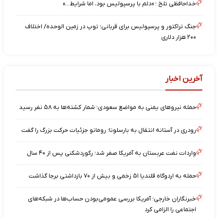
خداحافظی تلخ ؛ «دلم با پرسپولیس بود، اما شرایط…»
جنگ تراکتور و پرسپولیس برای قربانی؛ توپ در زمین الوحده/ اختلاف
۲۰۰ هزار دلاری
آخرین اخبار
حمله نیروهای یمنی به مواضع سعودی؛ شمار کشته‌ها به ۵۸ نفر رسید
رودری در آستانه انتقال به بارسلونا؛ رومانو جزئیات حرکت بزرگ را گفت
واردات نفت عربستان به آمریکا صفر شد؛ رکوردشکنی پس از ۴۰ سال
حمله به اردوگاه قلندیا ۵۱ زخمی و بیش از ۷۰ بازداشتی برجا گذاشت
خبرنگاران خارجی؛ آمریکا بررسی عمومی‌بودن حساب‌ها در شبکه‌های
اجتماعی را الزامی کرد