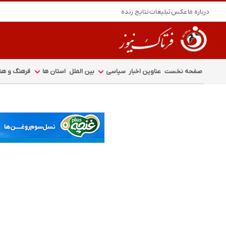
درباره ما
عکس
تبلیغات
نتایج زنده
صفحه نخست
عناوین اخبار
سیاسی
بین الملل
استان ها
فرهنگ و هنر