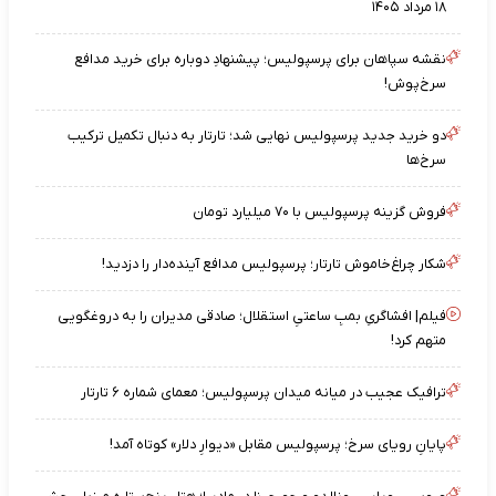
۱۸ مرداد ۱۴۰۵
نقشه‌ سپاهان برای پرسپولیس؛ پیشنهادِ دوباره برای خرید مدافع
سرخ‌پوش!
دو خرید جدید پرسپولیس نهایی شد؛ تارتار به دنبال تکمیل ترکیب
سرخ‌ها
فروش گزینه پرسپولیس با ۷۰ میلیارد تومان
شکار چراغ‌خاموش تارتار؛ پرسپولیس مدافع آینده‌دار را دزدید!
فیلم| افشاگریِ بمبِ ساعتیِ استقلال؛ صادقی مدیران را به دروغگویی
متهم کرد!
ترافیک عجیب در میانه میدان پرسپولیس؛ معمای شماره ۶ تارتار
پایانِ رویای سرخ؛ پرسپولیس مقابل «دیوارِ دلار» کوتاه آمد!