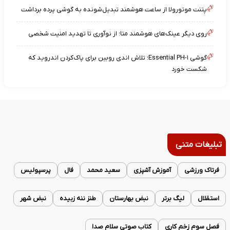
پتنت موتورولا از ساعت هوشمند تبدیل‌شونده به گوشی پرده برداشت
روی دیگر عینک‌های هوشمند متا؛ از نوآوری تا تهدید امنیت شخصی
گوشی Essential PH-۱؛ تلاش اندی روبین برای پاک‌کردن اندروید که
شکست خورد
تبلیغات متنی
فرتاک ورزشی
آموزش آشپزی
سعید محمد
فال
پرسپولیس
استقلال
لیگ برتر
نبض بهارستان
طنز ننه زبیده
نبض شهر
فصل سوم زخم کاری
کتاب صوتی سلام صدا