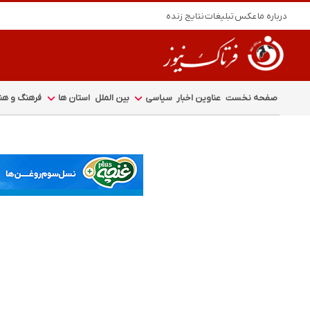
درباره ما
عکس
تبلیغات
نتایج زنده
صفحه نخست
عناوین اخبار
سیاسی
بین الملل
استان ها
فرهنگ و هنر