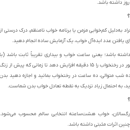
وز داشته باشد.
؟
د به‌دلیل کم‌خوابی مزمن یا برنامه خواب نامنظم، درک درستی از
رای یافتن عدد ایده‌آل خواب، یک آزمایش ساده انجام دهید.
شته باشد؛ یعنی ساعت خواب و بیداری تقریباً ثابت باشد (با
حداکثر ۳۰ دقیقه اختلاف). سپس هر چهار روز، زمان حضور در رختخواب را ۱۵ دقیقه افزایش دهد تا زمانی که پیش از زنگ
د. مرحله بعد، آزمایش «۱۰ در ۱۰» است: ده شب متوالی، ده ساعت در رختخواب بمانید و اجازه دهید بدن
رید، به احتمال زیاد نزدیک به نقطه تعادل خواب بدن شماست.
 بزرگسالان، خواب هشت‌ساعته انتخابی سالم محسوب می‌شود.
نین اثرات مثبتی داشته باشد.