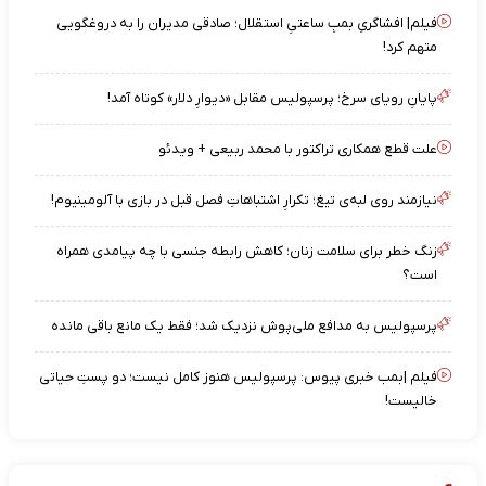
فیلم| افشاگریِ بمبِ ساعتیِ استقلال؛ صادقی مدیران را به دروغگویی
متهم کرد!
پایانِ رویای سرخ؛ پرسپولیس مقابل «دیوارِ دلار» کوتاه آمد!
علت قطع همکاری تراکتور با محمد ربیعی + ویدئو
نیازمند روی لبه‌ی تیغ؛ تکرارِ اشتباهاتِ فصل قبل در بازی با آلومینیوم!
زنگ خطر برای سلامت زنان؛ کاهش رابطه جنسی با چه پیامدی همراه
است؟
پرسپولیس به مدافع ملی‌پوش نزدیک شد؛ فقط یک مانع باقی مانده
فیلم |بمب خبری پیوس: پرسپولیس هنوز کامل نیست؛ دو پستِ حیاتی
خالیست!