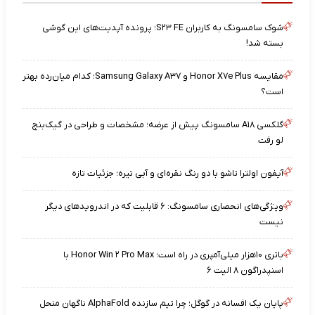
شوک سامسونگ به کاربران S۲۳ FE؛ پرونده آپدیت‌های این گوشی
بسته شد!
مقایسه Honor X۷e Plus و Samsung Galaxy A۳۷؛ کدام میان‌رده بهتر
است؟
گلکسی A۱۸ سامسونگ پیش از عرضه؛ مشخصات و طراحی در گیک‌بنچ
لو رفت
آیفون اولترا تاشو با دو رنگ نقره‌ای و آبی تیره؛ جزئیات تازه
ویژگی‌های انحصاری سامسونگ: ۶ قابلیت که در اندرویدهای دیگر
نیست
باتری ۱۰هزار میلی‌آمپری در راه است؛ Honor Win ۲ Pro Max با
اسنپدراگون ۸ الیت ۶
پایان یک افسانه در گوگل؛ چرا تیم سازنده AlphaFold ناگهان منحل