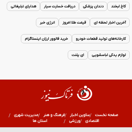
کاخ لبخند
دندان پزشکی
دریافت خسارت سیار
هدایای تبلیغاتی
آخرین اخبار لحظه ای
قیمت طلا امروز
انرژی خبر
کارخانه‌های تولید قطعات خودرو
خرید فالوور ارزان اینستاگرام
لوازم یدکی لباسشویی
ای پلنت
صفحه نخست
عناوین اخبار
فرهنگ و هنر
مدیریت شهری
اقتصادی
ورزشی
سلامت
استان ها