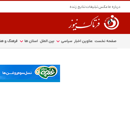
درباره ما
عکس
تبلیغات
نتایج زنده
صفحه نخست
عناوین اخبار
سیاسی
بین الملل
استان ها
فرهنگ و هنر