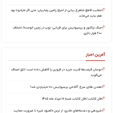
حمایت قاطع شاهرخ بیانی از اخراج رامین رضاییان؛ حتی اگر مارادونا بود
هم نباید می‌ماند
جنگ تراکتور و پرسپولیس برای قربانی؛ توپ در زمین الوحده/ اختلاف
۲۰۰ هزار دلاری
آخرین اخبار
نوسان قیمت‌ها قدرت خرید در قزوین را کاهش داده است؛ اتاق اصناف
می‌گوید
معدن طلای سرخ؛ آکادمی پرسپولیس ۱۰۰ میلیاردی شد!
فال کائنات | فال کائنات شنبه ۱۷ مرداد ماه ۱۴۰۵
شیردهی و دغدغه‌های مادری؛ از ترس «کمبود شیر» تا ضرورت حمایت