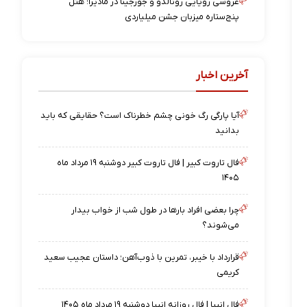
عروسی رویایی رونالدو و جورجینا در مادیرا؛ هتل
پنج‌ستاره میزبان جشن میلیاردی
آخرین اخبار
آیا پارگی رگ خونی چشم خطرناک است؟ حقایقی که باید
بدانید
فال تاروت کبیر | فال تاروت کبیر دوشنبه ۱۹ مرداد ماه
۱۴۰۵
چرا بعضی افراد بارها در طول شب از خواب بیدار
می‌شوند؟
قرارداد با خیبر، تمرین با ذوب‌آهن؛ داستان عجیب سعید
کریمی
فال انبیا | فال روزانه انبیا دوشنبه ۱۹ مرداد ماه ۱۴۰۵