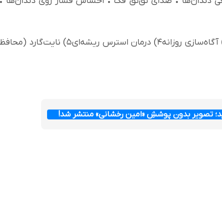
گی دندان‌ها • صدای تق‌تق فک • احساس فشار روی دندان‌ها •
چه‌کارش کنیم؟۱) آرام‌سازی قبل خواب۲) گرم کردن فک۳) آگاه‌سازی روزانه۴) درمان استرس ریشه‌ای۵) نایت‌گارد (محاف
ید؛ تصویر بدون پوششِ «امین رخشانی» منتشر شد!