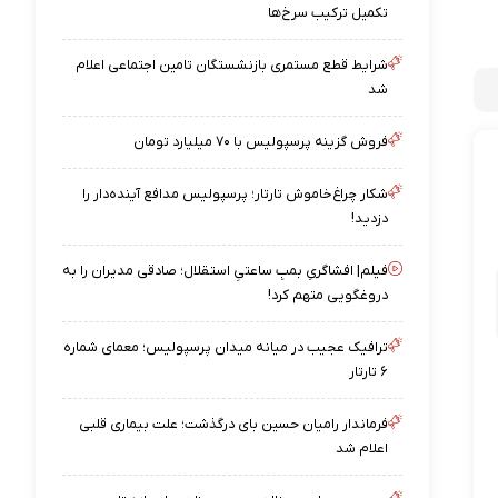
تکمیل ترکیب سرخ‌ها
شرایط قطع مستمری بازنشستگان تامین اجتماعی اعلام
شد
فروش گزینه پرسپولیس با ۷۰ میلیارد تومان
شکار چراغ‌خاموش تارتار؛ پرسپولیس مدافع آینده‌دار را
دزدید!
فیلم| افشاگریِ بمبِ ساعتیِ استقلال؛ صادقی مدیران را به
دروغگویی متهم کرد!
ترافیک عجیب در میانه میدان پرسپولیس؛ معمای شماره
۶ تارتار
فرماندار رامیان حسین بای درگذشت؛ علت بیماری قلبی
اعلام شد