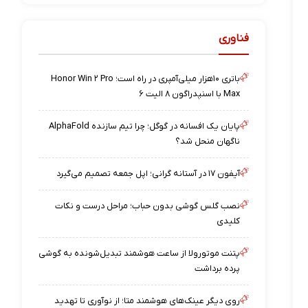
فناوری
باتری ۱۰هزار میلی‌آمپری در راه است؛ Honor Win ۲ Pro
Max با اسنپدراگون ۸ الیت ۶
پایان یک افسانه در گوگل؛ چرا تیم سازنده AlphaFold
ناگهان منحل شد؟
آیفون ۱۷ در آستانه گرانی؛ اپل جمعه تصمیم می‌گیرد
نصب گلس گوشی بدون حباب؛ مراحل درست و نکات
کلیدی
پتنت موتورولا از ساعت هوشمند تبدیل‌شونده به گوشی
پرده برداشت
روی دیگر عینک‌های هوشمند متا؛ از نوآوری تا تهدید