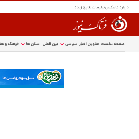
درباره ما
عکس
تبلیغات
نتایج زنده
صفحه نخست
عناوین اخبار
سیاسی
بین الملل
استان ها
فرهنگ و هنر