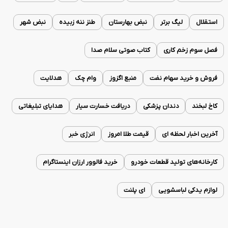
استقلال
لیگ برتر
نبض بهارستان
طنز ننه زبیده
نبض شهر
فصل سوم زخم کاری
کتاب صوتی سلام صدا
فروش و خرید سهام نفت
منبع اگزوز
وام چک
هدلایت
کاخ لبخند
دندان پزشکی
دریافت خسارت سیار
هدایای تبلیغاتی
آخرین اخبار لحظه ای
قیمت طلا امروز
انرژی خبر
کارخانه‌های تولید قطعات خودرو
خرید فالوور ارزان اینستاگرام
لوازم یدکی لباسشویی
ای پلنت