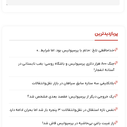
پربازدیدترین
خداحافظی تلخ ؛ «دلم با پرسپولیس بود، اما شرایط…»
جنگ ۸۰۰ هزار دلاری پرسپولیس و باشگاه روسی؛ بمب تابستانی در
آستانه انفجار!
بلاتکلیفی سه ستاره سابق سپاهان در بازار نقل‌وانتقالات
یک خروجی دیگر از پرسپولیس؛ مقصد بعدی مشخص شد؟
نفس تازه استقلال در نقل‌وانتقالات؛ ۳ پنجره باز شد اما بحران ادامه دارد
راز غیبت یاغیِ بی‌حاشیه در پرسپولیس فاش شد!