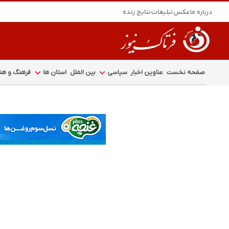
درباره ما
عکس
تبلیغات
نتایج زنده
صفحه نخست
عناوین اخبار
سیاسی
بین الملل
استان ها
فرهنگ و هنر