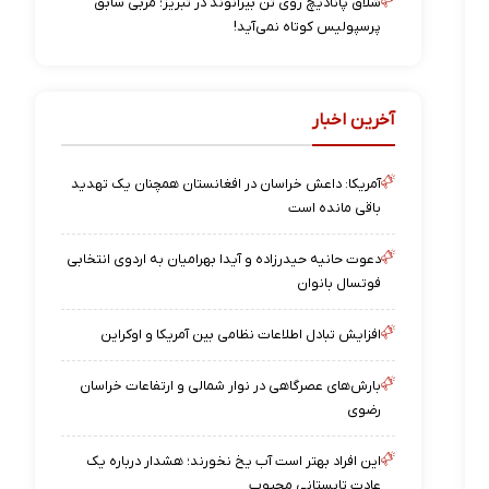
شلاق پانادیچ روی تن بیرانوند در تبریز؛ مربی سابق
پرسپولیس کوتاه نمی‌آید!
آخرین اخبار
آمریکا: داعش خراسان در افغانستان همچنان یک تهدید
باقی مانده است
دعوت حانیه حیدرزاده و آیدا بهرامیان به اردوی انتخابی
فوتسال بانوان
افزایش تبادل اطلاعات نظامی بین آمریکا و اوکراین
بارش‌های عصرگاهی در نوار شمالی و ارتفاعات خراسان
رضوی
این افراد بهتر است آب یخ نخورند؛ هشدار درباره یک
عادت تابستانی محبوب